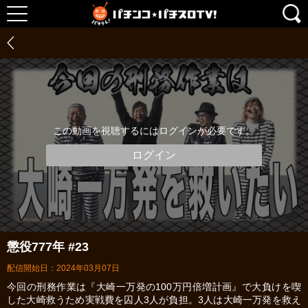
この動画を視聴するにはログインが必要です。
ログイン
懲役777年 #23
配信開始日：2024年03月07日
今回の刑務作業は『大崎一万発の100万円倍増計画』で大負けを喫
した大崎救うため実戦費を囚人3人が負担。3人は大崎一万発を救え