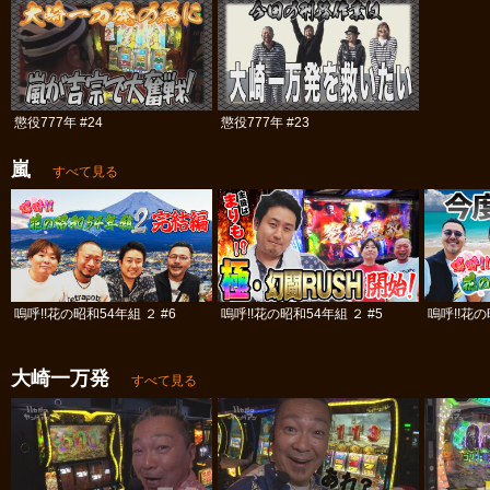
懲役777年 #24
懲役777年 #23
嵐
すべて見る
嗚呼!!花の昭和54年組 ２ #6
嗚呼!!花の昭和54年組 ２ #5
嗚呼!!花の
大崎一万発
すべて見る