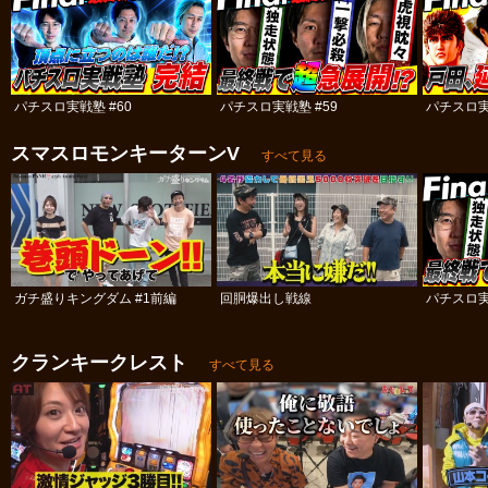
パチスロ実戦塾 #60
パチスロ実戦塾 #59
パチスロ実
スマスロモンキーターンV
すべて見る
ガチ盛りキングダム #1前編
回胴爆出し戦線
パチスロ実
クランキークレスト
すべて見る