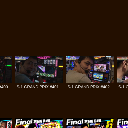
#400
S-1 GRAND PRIX #401
S-1 GRAND PRIX #402
S-1 