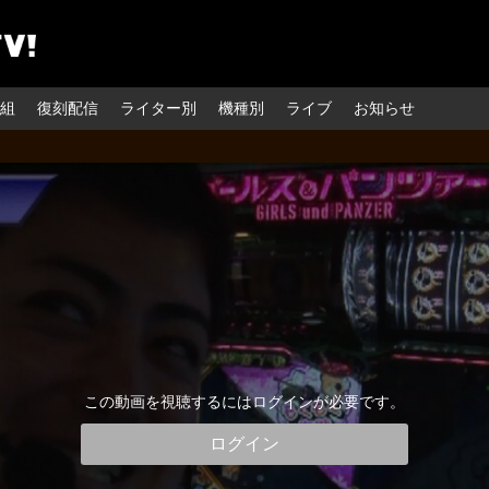
組
復刻配信
ライター別
機種別
ライブ
お知らせ
この動画を視聴するにはログインが必要です。
ログイン