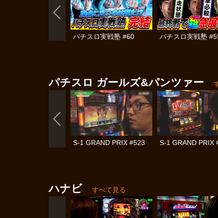
パチスロ実戦塾 #60
パチスロ実戦塾 #5
パチスロ ガールズ&パンツァー
S-1 GRAND PRIX #523
S-1 GRAND PRIX 
ハナビ
すべて見る