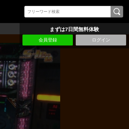
まずは7日間無料体験
会員登録
ログイン