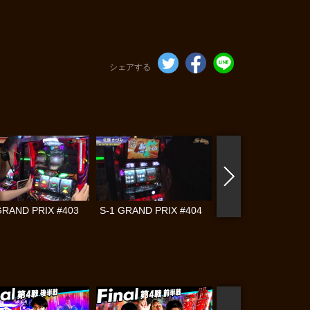
シェアする
GRAND PRIX #403
S-1 GRAND PRIX #404
S-1 GRAND PRIX #