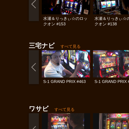
水瀬＆りっきぃ☆のロッ
水瀬＆りっきぃ☆
クオン #153
クオン #138
三宅ナビ
すべて見る
S-1 GRAND PRIX #463
S-1 GRAND PRIX 
ワサビ
すべて見る