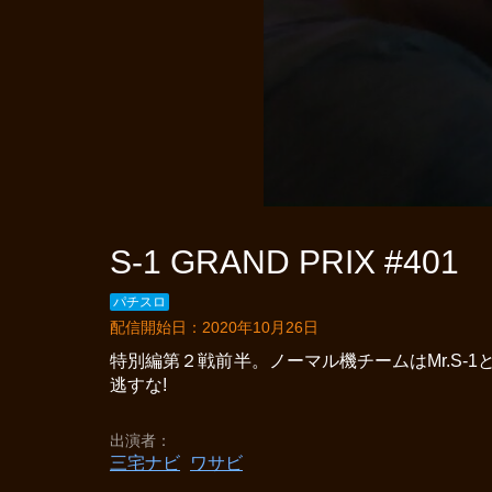
S-1 GRAND PRIX #401
パチスロ
配信開始日：2020年10月26日
特別編第２戦前半。ノーマル機チームはMr.S-
逃すな!
出演者
三宅ナビ
ワサビ