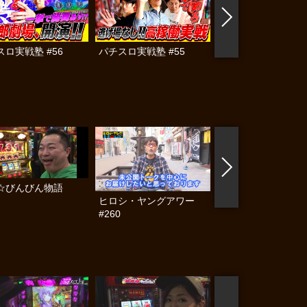
スロ実戦塾 #56
パチスロ実戦塾 #55
第1回 レトスロ王
#4
☆びんびん物語
ヒロシ・ヤングアワー
ヒロシ・ヤングアワ
#260
#236