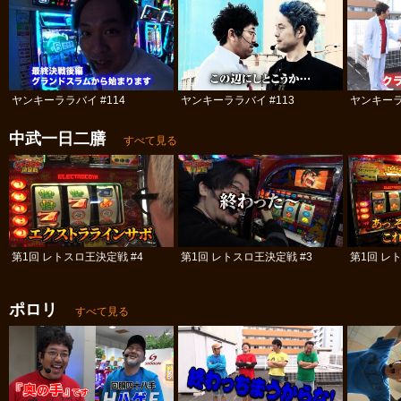
ヤンキーララバイ #114
ヤンキーララバイ #113
ヤンキーラ
中武一日二膳
すべて見る
第1回 レトスロ王決定戦 #4
第1回 レトスロ王決定戦 #3
第1回 レ
ポロリ
すべて見る