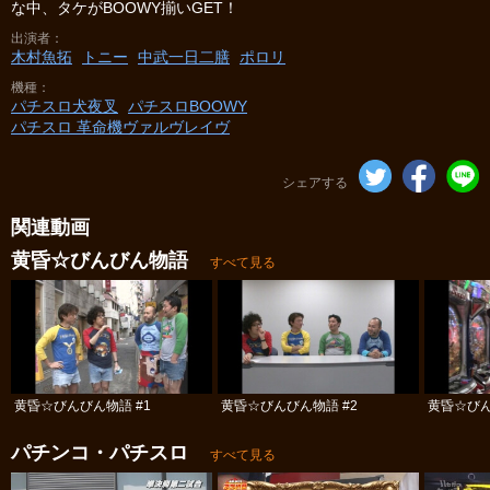
な中、タケがBOOWY揃いGET！
出演者
木村魚拓
トニー
中武一日二膳
ポロリ
機種
パチスロ犬夜叉
パチスロBOOWY
パチスロ 革命機ヴァルヴレイヴ
シェアする
関連動画
黄昏☆びんびん物語
すべて見る
黄昏☆びんびん物語 #1
黄昏☆びんびん物語 #2
黄昏☆びん
パチンコ・パチスロ
すべて見る