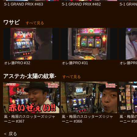
S-1 GRAND PRIX #463
S-1 GRAND PRIX #462
S-1 GRAN
ワサビ
すべて見る
オレ勝PRO #32
オレ勝PRO #31
オレ勝PRO
アステカ‐太陽の紋章‐
すべて見る
嵐・梅屋のスロッターズ☆ジャ
嵐・梅屋のスロッターズ☆ジャ
嵐・梅屋
ーニー #367
ーニー #366
ーニー #3
＜ 戻る