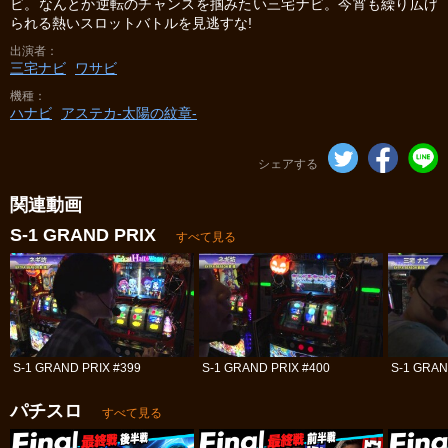
ビ。なんとか逆転のチャンスを掴みたい三宅ナビ。今宵も繰り広げ
られる熱いスロットバトルを見逃すな!
出演者
三宅ナビ
ワサビ
機種
ハナビ
アステカ‐太陽の紋章‐
シェアする
関連動画
S-1 GRAND PRIX
すべて見る
S-1 GRAND PRIX #399
S-1 GRAND PRIX #400
S-1 GRAN
パチスロ
すべて見る