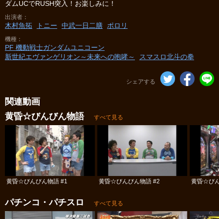
ダムUCでRUSH突入！お楽しみに！
出演者
木村魚拓
トニー
中武一日二膳
ポロリ
機種
PF 機動戦士ガンダムユニコーン
新世紀エヴァンゲリオン～未来への咆哮～
スマスロ北斗の拳
シェアする
関連動画
黄昏☆びんびん物語
すべて見る
黄昏☆びんびん物語 #1
黄昏☆びんびん物語 #2
黄昏☆びん
パチンコ・パチスロ
すべて見る