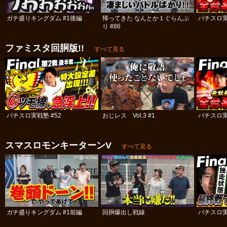
ガチ盛りキングダム #1後編
帰ってきた なんとか１ぐらんぷ
パチスロ実
り #86
ファミスタ回胴版!!
すべて見る
パチスロ実戦塾 #52
おじレス Vol.3 #1
パチスロ実
スマスロモンキーターンV
すべて見る
ガチ盛りキングダム #1前編
回胴爆出し戦線
パチスロ実