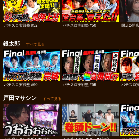
パチスロ実戦塾 #52
パチスロ実戦塾 #50
閉店to開
銀太郎
すべて見る
パチスロ実戦塾 #60
パチスロ実戦塾 #59
パチスロ実
戸田マサシン
すべて見る