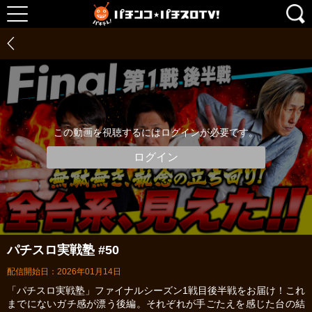
この動画を視聴するにはログインが必要です。
ログイン
パチスロ実戦塾 #50
配信開始日：2026年01月14日
「パチスロ実戦塾」ファイナルシーズン1戦目後半戦をお届け！これ
までにないガチ感が漂う後編。それぞれが手ごたえを感じた台の結