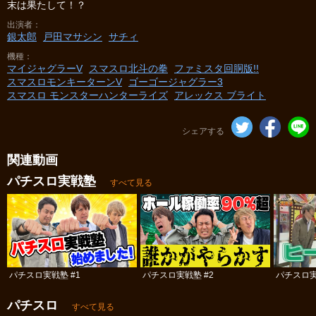
末は果たして！？
出演者
銀太郎
戸田マサシン
サチィ
機種
マイジャグラーV
スマスロ北斗の拳
ファミスタ回胴版!!
スマスロモンキーターンV
ゴーゴージャグラー3
スマスロ モンスターハンターライズ
アレックス ブライト
シェアする
関連動画
パチスロ実戦塾
すべて見る
パチスロ実戦塾 #1
パチスロ実戦塾 #2
パチスロ実
パチスロ
すべて見る