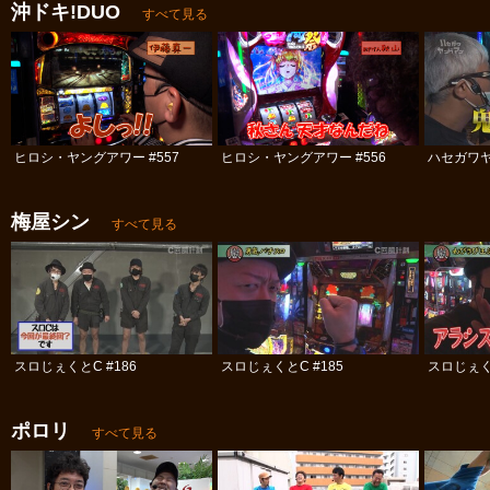
沖ドキ!DUO
すべて見る
ヒロシ・ヤングアワー #557
ヒロシ・ヤングアワー #556
ハセガワヤ
梅屋シン
すべて見る
スロじぇくとC #186
スロじぇくとC #185
スロじぇくと
ポロリ
すべて見る