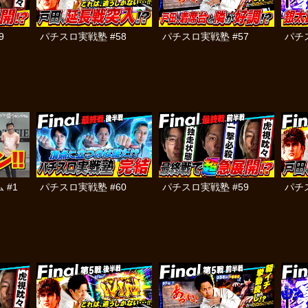
9
パチスロ実戦塾 #58
パチスロ実戦塾 #57
パチ
 #1
パチスロ実戦塾 #60
パチスロ実戦塾 #59
パチ