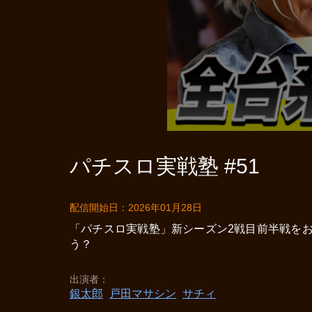
パチスロ実戦塾 #51
配信開始日：2026年01月28日
「パチスロ実戦塾」新シーズン2戦目前半戦を
う？
出演者
銀太郎
戸田マサシン
サチィ