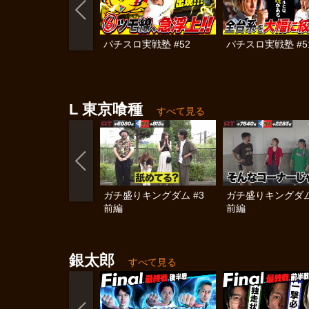
パチスロ実戦塾 #52
パチスロ実戦塾 #5
L 東京喰種
すべて見る
ガチ盛りキングダム #3
ガチ盛りキングダム
前編
前編
銀太郎
すべて見る