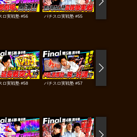
スロ実戦塾 #56
パチスロ実戦塾 #55
パチスロ実戦塾 #54
スロ実戦塾 #58
パチスロ実戦塾 #57
パチスロ実戦塾 #56