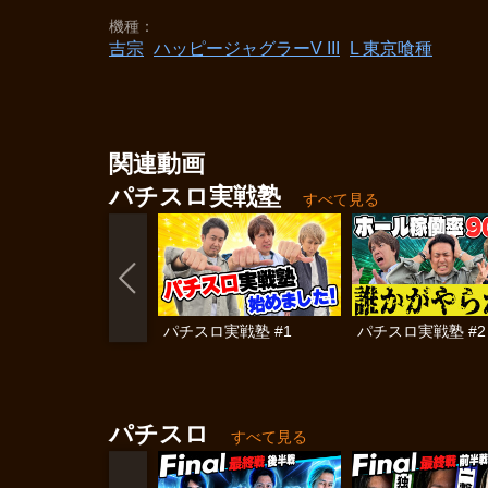
機種
吉宗
ハッピージャグラーV III
L 東京喰種
関連動画
パチスロ実戦塾
すべて見る
パチスロ実戦塾 #1
パチスロ実戦塾 #2
パチスロ
すべて見る