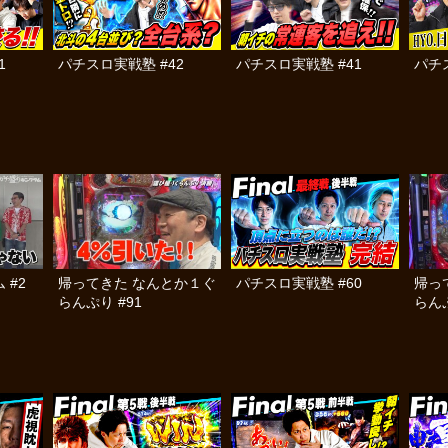
1
パチスロ実戦塾 #42
パチスロ実戦塾 #41
パチ
 #2
帰ってきた なんとか１ぐ
パチスロ実戦塾 #60
帰っ
らんぷり #91
らんぷ