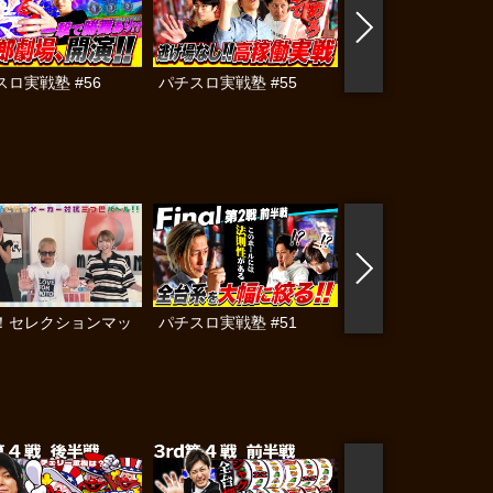
スロ実戦塾 #56
パチスロ実戦塾 #55
第1回 レトスロ王
#4
！セレクションマッ
パチスロ実戦塾 #51
閉店to開店 完全
トル