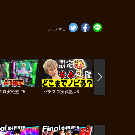
シェアする
スロ実戦塾 #5
パチスロ実戦塾 #6
パチスロ実戦塾 #7