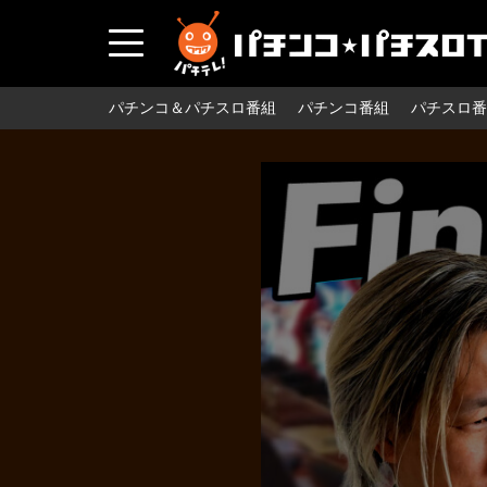
パチンコ＆パチスロ番組
パチンコ番組
パチスロ番