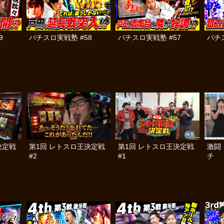
9
パチスロ実戦塾 #58
パチスロ実戦塾 #57
パチ
決定戦
第1回 レトスロ王決定戦
第1回 レトスロ王決定戦
激闘
#2
#1
チ