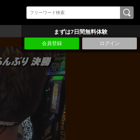
まずは7日間無料体験
会員登録
ログイン