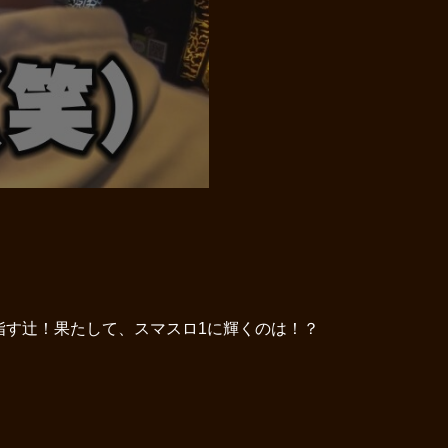
指す辻！果たして、スマスロ1に輝くのは！？