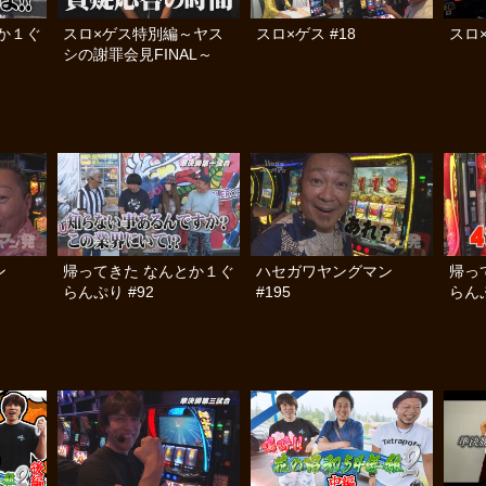
か１ぐ
スロ×ゲス特別編～ヤス
スロ×ゲス #18
スロ×
シの謝罪会見FINAL～
ン
帰ってきた なんとか１ぐ
ハセガワヤングマン
帰っ
らんぷり #92
#195
らんぷ