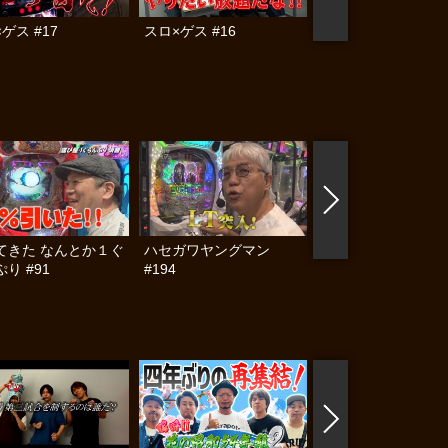
ゲス #17
スロ×ゲス #16
スロ×ゲス #15
てきた なんとか１ぐ
ハセガワヤングマン
帰ってきた なんと
り #91
#194
らんぷり #90