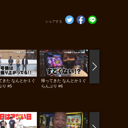
シェアする
てきた なんとか１ぐ
帰ってきた なんとか１ぐ
帰ってきた なんと
り #5
らんぷり #6
らんぷり #7