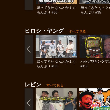
帰ってきた なんとか１ぐ
帰ってきた なんと
らんぷり #36
らんぷり #35
ヒロシ・ヤング
すべて見る
帰ってきた なんとか１ぐ
ハセガワヤングマ
らんぷり #93
#196
レビン
すべて見る