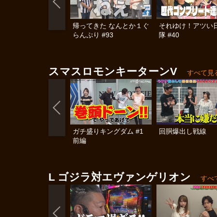
帰ってきた なんとか１ぐ
それゆけ！アツい
らんぷり #93
隊 #40
スマスロモンキーターンV
すべて見
ガチ盛りキングダム #1
回胴爆出し戦線
前編
L ゴジラ対エヴァンゲリオン
すべ