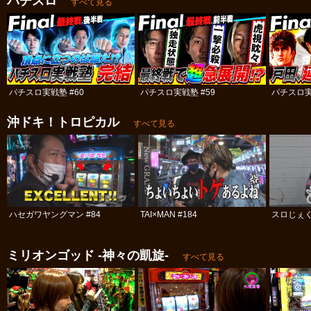
パチスロ
すべて見る
パチスロ実戦塾 #60
パチスロ実戦塾 #59
パチスロ実
沖ドキ！トロピカル
すべて見る
ハセガワヤングマン #84
TAI×MAN #184
スロじぇくと
ミリオンゴッド -神々の凱旋-
すべて見る