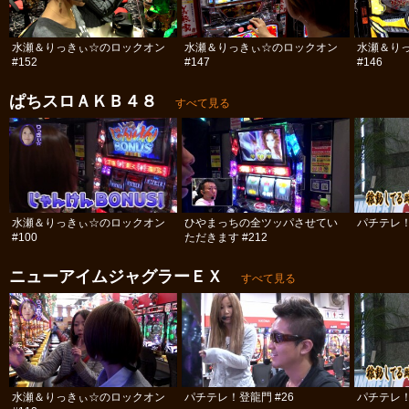
水瀬＆りっきぃ☆のロックオン
水瀬＆りっきぃ☆のロックオン
水瀬＆り
#152
#147
#146
ぱちスロＡＫＢ４８
すべて見る
水瀬＆りっきぃ☆のロックオン
ひやまっちの全ツッパさせてい
パチテレ！
#100
ただきます #212
ニューアイムジャグラーＥＸ
すべて見る
水瀬＆りっきぃ☆のロックオン
パチテレ！登龍門 #26
パチテレ！