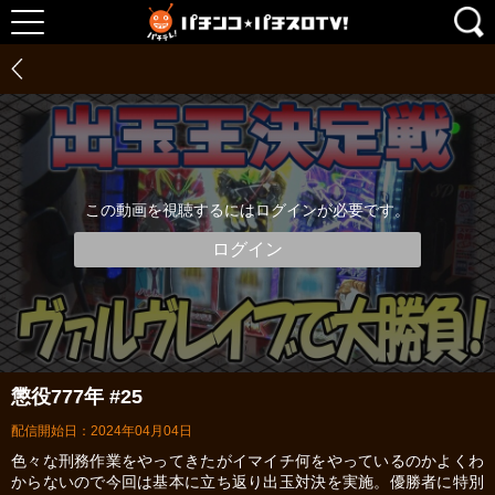
この動画を視聴するにはログインが必要です。
ログイン
懲役777年 #25
配信開始日：2024年04月04日
色々な刑務作業をやってきたがイマイチ何をやっているのかよくわ
からないので今回は基本に立ち返り出玉対決を実施。優勝者に特別