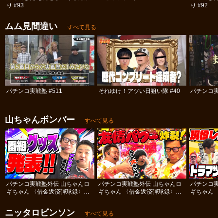
り #93
り #92
ムム見間違い
すべて見る
パチンコ実戦塾 #511
それゆけ！アツい日狙い隊 #40
パチンコ実
山ちゃんボンバー
すべて見る
パチンコ実戦塾外伝 山ちゃんロ
パチンコ実戦塾外伝 山ちゃんロ
パチンコ
ギちゃん 〈借金返済弾球録〉
ギちゃん 〈借金返済弾球録〉
ギちゃん 
#113
#112
#111
ニッタロビンソン
すべて見る