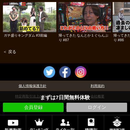
ガチ盛りキングダム #3前編
帰ってきた なんとか１ぐらんぷ
帰ってき
り #87
り #86
＜ 戻る
個人情報保護方針
利用規約
特定商取引法上の表示
会社概要
まずは7日間無料体験
会員登録
©パチテレ！
ログイン