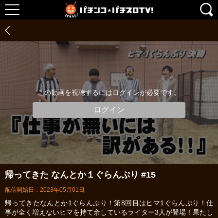
この動画を視聴するにはログインが必要です。
ログイン
帰ってきた なんとか１ぐらんぷり #15
配信開始日：2023年05月01日
帰ってきたなんとか1ぐらんぷり！第8回目はヒマ1ぐらんぷり！仕
事が全く増えないヒマを持て余しているライター3人が登場！果たし