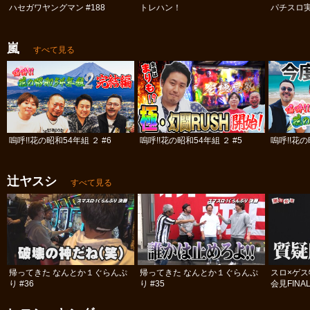
ハセガワヤングマン #188
トレハン！
パチスロ実
嵐
すべて見る
嗚呼!!花の昭和54年組 ２ #6
嗚呼!!花の昭和54年組 ２ #5
嗚呼!!花の
辻ヤスシ
すべて見る
帰ってきた なんとか１ぐらんぷ
帰ってきた なんとか１ぐらんぷ
スロ×ゲ
り #36
り #35
会見FINA