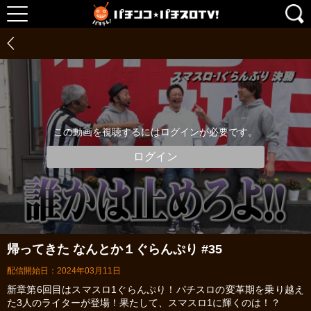
この動画を視聴するにはログインが必要です。
ログイン
帰ってきた なんとか１ぐらんぷり #35
配信開始日：2024年03月11日
新章第6回目はスマスロ1ぐらんぷり！パチスロの変革期を乗り越え
た3人のライターが登場！果たして、スマスロ1に輝くのは！？