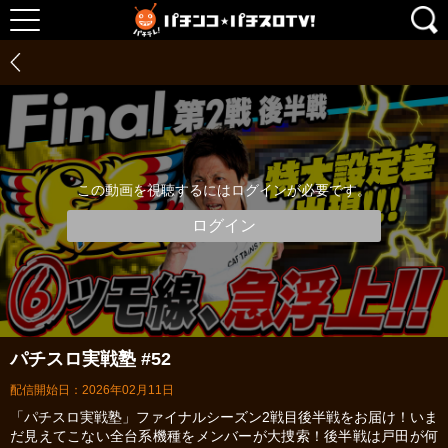
この動画を視聴するにはログインが必要です。
ログイン
パチスロ実戦塾 #52
配信開始日：2026年02月11日
「パチスロ実戦塾」ファイナルシーズン2戦目後半戦をお届け！いま
だ見えてこない全台系機種をメンバーが大捜索！後半戦は戸田が何