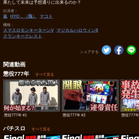
果たして未来は予想通りに出来るのか？
出演者
嵐
HYO．（飄）
マコト
機種
スマスロモンキーターンV
マジカルハロウィン8
クランキークレスト
シェアする
関連動画
懲役777年
すべて見る
懲役777年 #1
懲役777年 #2
懲役777年
パチスロ
すべて見る