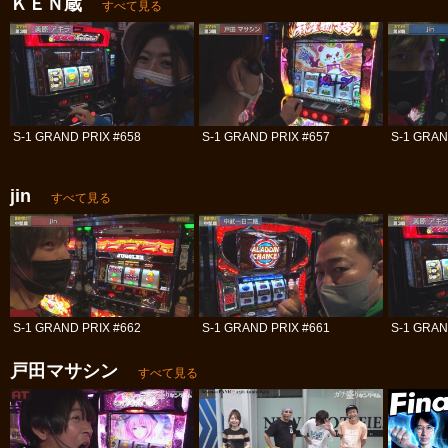
ＫＥＮ蔵
すべて見る
S-1 GRAND PRIX #658
S-1 GRAND PRIX #657
S-1 GRAN
jin
すべて見る
S-1 GRAND PRIX #662
S-1 GRAND PRIX #661
S-1 GRAN
戸田マサシン
すべて見る