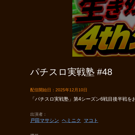
パチスロ実戦塾 #48
配信開始日：2025年12月10日
「パチスロ実戦塾」第4シーズン6戦目後半戦を
出演者
戸田マサシン
ヘミニク
マコト