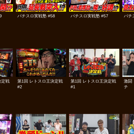
9
パチスロ実戦塾 #58
パチスロ実戦塾 #57
パチ
決定戦
第1回 レトスロ王決定戦
第1回 レトスロ王決定戦
激闘
#2
#1
チ