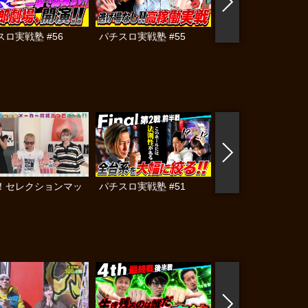
スロ実戦塾 #56
パチスロ実戦塾 #55
第1回 レトスロ王
#4
！セレクションマッ
パチスロ実戦塾 #51
閉店to開店 完全
トル