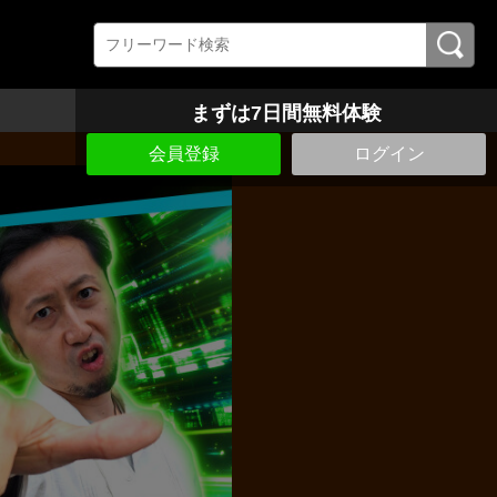
まずは7日間無料体験
会員登録
ログイン