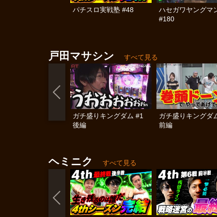
パチスロ実戦塾 #48
ハセガワヤングマ
#180
戸田マサシン
すべて見る
ガチ盛りキングダム #1
ガチ盛りキングダム
後編
前編
ヘミニク
すべて見る