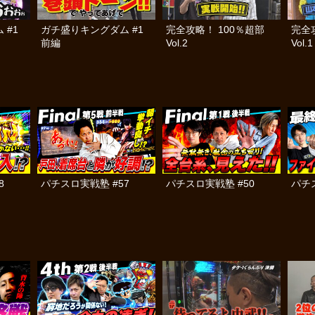
 #1
ガチ盛りキングダム #1
完全攻略！ 100％超部
完全
前編
Vol.2
Vol.1
8
パチスロ実戦塾 #57
パチスロ実戦塾 #50
パチ