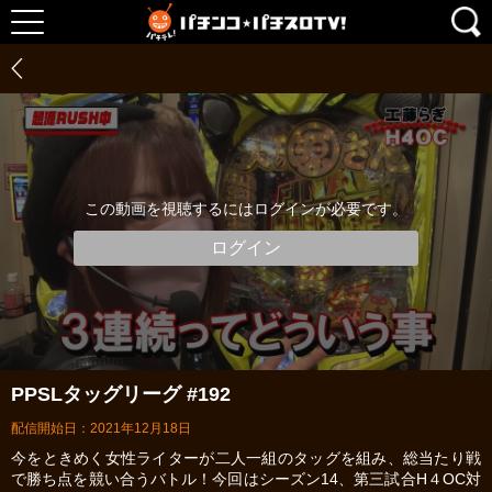
この動画を視聴するにはログインが必要です。
ログイン
PPSLタッグリーグ #192
配信開始日：2021年12月18日
今をときめく女性ライターが二人一組のタッグを組み、総当たり戦
で勝ち点を競い合うバトル！今回はシーズン14、第三試合H４OC対