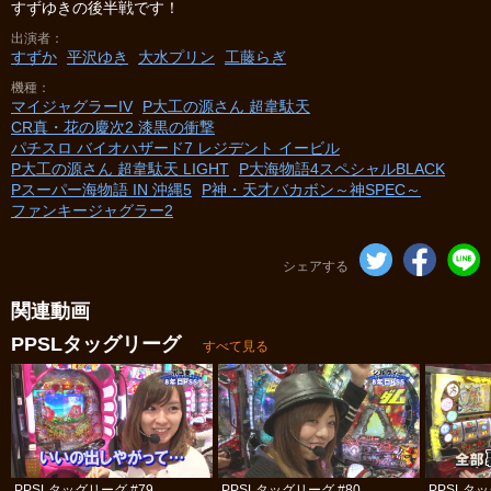
すずゆきの後半戦です！
出演者
すずか
平沢ゆき
大水プリン
工藤らぎ
機種
マイジャグラーIV
P大工の源さん 超韋駄天
CR真・花の慶次2 漆黒の衝撃
パチスロ バイオハザード7 レジデント イービル
P大工の源さん 超韋駄天 LIGHT
P大海物語4スペシャルBLACK
Pスーパー海物語 IN 沖縄5
P神・天才バカボン～神SPEC～
ファンキージャグラー2
シェアする
関連動画
PPSLタッグリーグ
すべて見る
PPSLタッグリーグ #79
PPSLタッグリーグ #80
PPSLタッ