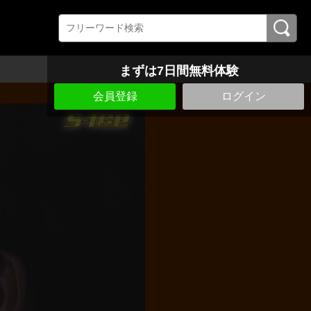
まずは7日間無料体験
会員登録
ログイン