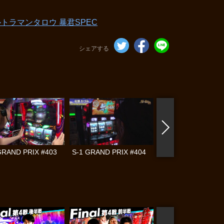
トラマンタロウ 暴君SPEC
シェアする
GRAND PRIX #403
S-1 GRAND PRIX #404
S-1 GRAND PRIX #