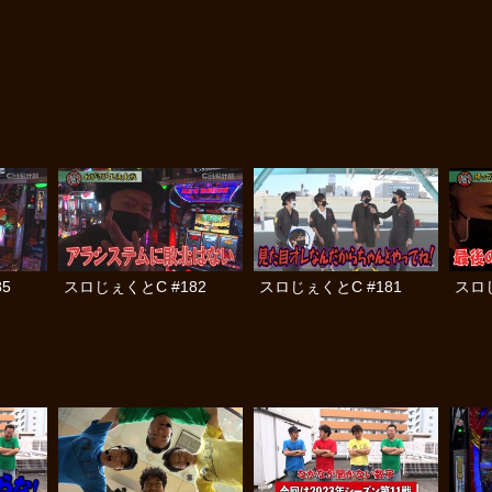
5
スロじぇくとC #182
スロじぇくとC #181
スロじ