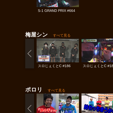
S-1 GRAND PRIX #664
梅屋シン
すべて見る
スロじぇくとC #186
スロじぇくとC #18
ポロリ
すべて見る