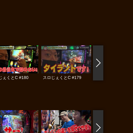
ぇくとC #180
スロじぇくとC #179
スロじぇくとC #17