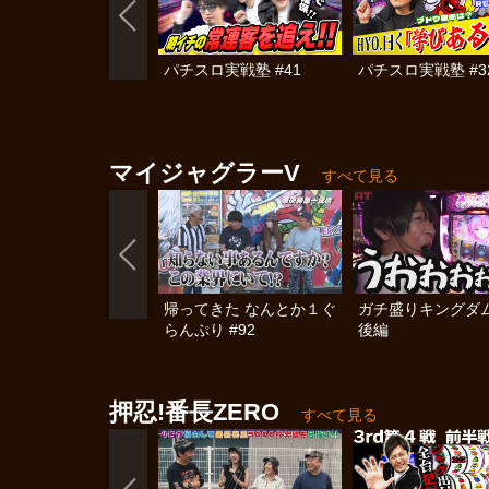
パチスロ実戦塾 #41
パチスロ実戦塾 #3
マイジャグラーV
すべて見る
帰ってきた なんとか１ぐ
ガチ盛りキングダム
らんぷり #92
後編
押忍!番長ZERO
すべて見る