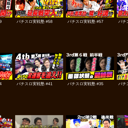
9
パチスロ実戦塾 #58
パチスロ実戦塾 #57
パチ
4
パチスロ実戦塾 #41
パチスロ実戦塾 #35
パチ