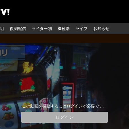
組
復刻配信
ライター別
機種別
ライブ
お知らせ
この動画を視聴するにはログインが必要です。
ログイン