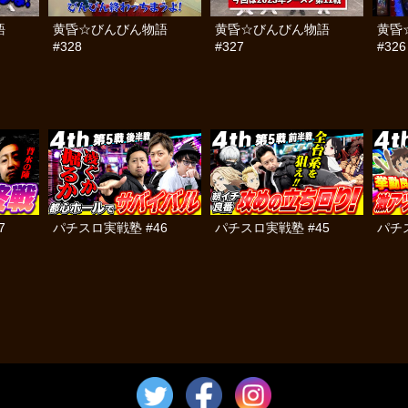
語
黄昏☆びんびん物語
黄昏☆びんびん物語
黄昏
#328
#327
#326
7
パチスロ実戦塾 #46
パチスロ実戦塾 #45
パチ