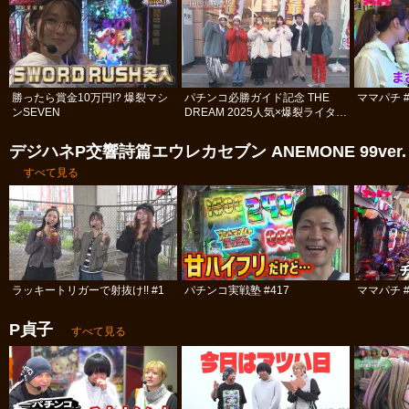
勝ったら賞金10万円!? 爆裂マシ
パチンコ必勝ガイド記念 THE
ママパチ #
ンSEVEN
DREAM 2025人気×爆裂ライター
決定戦 #1
デジハネP交響詩篇エウレカセブン ANEMONE 99ver.
すべて見る
ラッキートリガーで射抜け!! #1
パチンコ実戦塾 #417
ママパチ #
P貞子
すべて見る