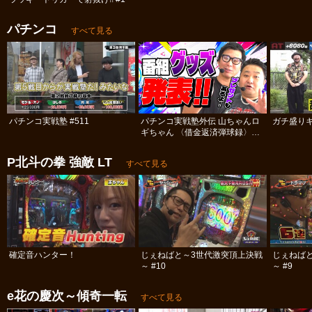
パチンコ
すべて見る
パチンコ実戦塾 #511
パチンコ実戦塾外伝 山ちゃんロ
ガチ盛りキ
ギちゃん 〈借金返済弾球録〉
#113
P北斗の拳 強敵 LT
すべて見る
確定音ハンター！
じぇねばと～3世代激突頂上決戦
じぇねば
～ #10
～ #9
e花の慶次～傾奇一転
すべて見る