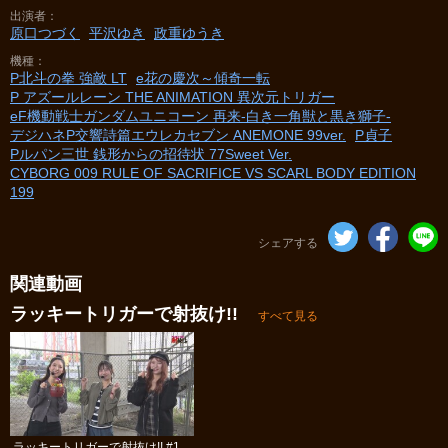
出演者
原口つづく
平沢ゆき
政重ゆうき
機種
P北斗の拳 強敵 LT
e花の慶次～傾奇一転
P アズールレーン THE ANIMATION 異次元トリガー
eF機動戦士ガンダムユニコーン 再来‐白き一角獣と黒き獅子‐
デジハネP交響詩篇エウレカセブン ANEMONE 99ver.
P貞子
Pルパン三世 銭形からの招待状 77Sweet Ver.
CYBORG 009 RULE OF SACRIFICE VS SCARL BODY EDITION
199
シェアする
関連動画
ラッキートリガーで射抜け!!
すべて見る
ラッキートリガーで射抜け!! #1