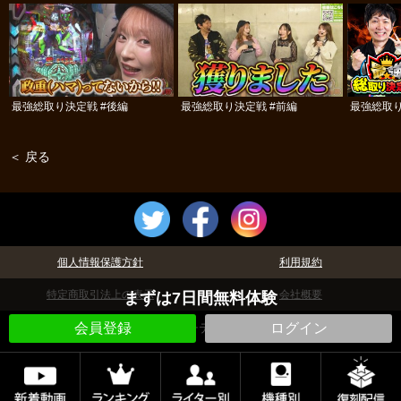
最強総取り決定戦 #後編
最強総取り決定戦 #前編
最強総取
＜ 戻る
個人情報保護方針
利用規約
特定商取引法上の表示
会社概要
まずは7日間無料体験
会員登録
ログイン
©パチテレ！