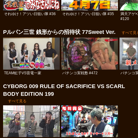
それゆけ！アツい日狙い隊 #36
それゆけ！アツい日狙い隊 #35
満天アゲ×
#120
Pルパン三世 銭形からの招待状 77Sweet Ver.
すべて見
TEAM虹子VS雷電一家
パチンコ実戦塾 #472
パチンコ実
CYBORG 009 RULE OF SACRIFICE VS SCARL
BODY EDITION 199
すべて見る