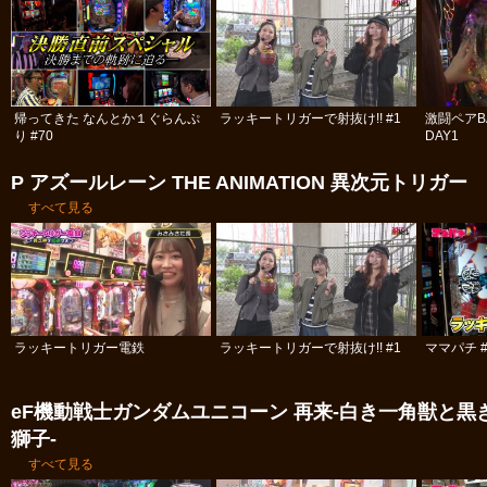
帰ってきた なんとか１ぐらんぷ
ラッキートリガーで射抜け!! #1
激闘ペアBA
り #70
DAY1
P アズールレーン THE ANIMATION 異次元トリガー
すべて見る
ラッキートリガー電鉄
ラッキートリガーで射抜け!! #1
ママパチ #
eF機動戦士ガンダムユニコーン 再来‐白き一角獣と黒
獅子‐
すべて見る