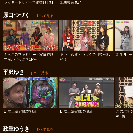
ラッキートリガーで射抜け!! #1
旭川興業 #17
原口つづく
すべて見る
ぶっこみファミリー～家庭崩壊
まい・らぎ・つづくで目指せ3万
新生!!LT
寸前がけっぷちSP～
発！！
平沢ゆき
すべて見る
LT女王決定戦 #後編
LT女王決定戦 #前編
このパチ
#中編
政重ゆうき
すべて見る