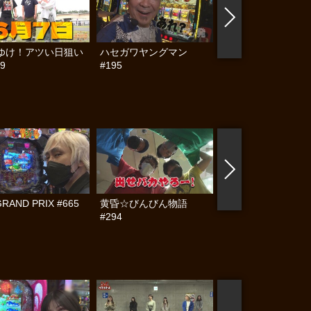
ゆけ！アツい日狙い
ハセガワヤングマン
帰ってきた なんと
9
#195
らんぷり #91
GRAND PRIX #665
黄昏☆びんびん物語
黄昏☆びんびん物語
#294
#293