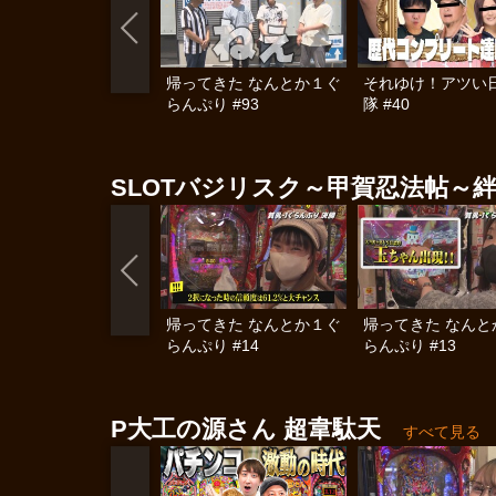
帰ってきた なんとか１ぐ
それゆけ！アツい
らんぷり #93
隊 #40
SLOTバジリスク～甲賀忍法帖～絆
帰ってきた なんとか１ぐ
帰ってきた なんと
らんぷり #14
らんぷり #13
P大工の源さん 超韋駄天
すべて見る