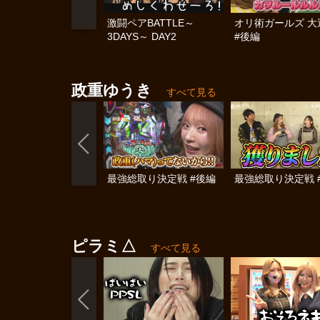
激闘ペアBATTLE～
オリ術ガールズ 大
3DAYS～ DAY2
#後編
政重ゆうき
すべて見る
最強総取り決定戦 #後編
最強総取り決定戦 
ピラミ△
すべて見る