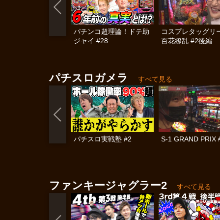
パチンコ超理論！ドテ助
コスプレタッグ
ジャイ #28
百花繚乱 #2後編
パチスロガメラ
すべて見る
パチスロ実戦塾 #2
S-1 GRAND PRIX 
ファンキージャグラー2
すべて見る