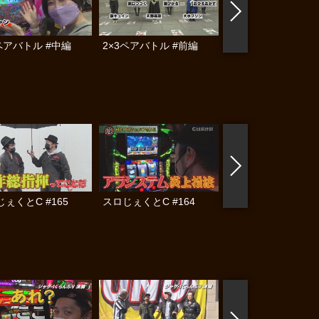
ペアバトル #中編
2×3ペアバトル #前編
オリ術超人タッグ決
#4 後編
ぇくとC #165
スロじぇくとC #164
スロじぇくとC #15