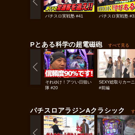
パチスロ実戦塾 #41
パチスロ実戦塾 #3
Pとある科学の超電磁砲
すべて見る
それゆけ！アツい日狙い
SEXY総取りカー
隊 #20
#前編
パチスロアラジンAクラシック