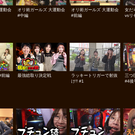
運動会
オリ術ガールズ 大運動会
オリ術ガールズ 大運動会
女だ
#中編
#前編
vsリ
編
#前編
最強総取り決定戦
ラッキートリガーで射抜
三つ
け!! #1
#4