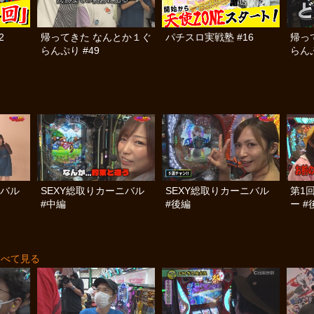
2
帰ってきた なんとか１ぐ
パチスロ実戦塾 #16
帰っ
らんぷり #49
らんぷ
ニバル
SEXY総取りカーニバル
SEXY総取りカーニバル
第1
#中編
#後編
ー #
すべて見る