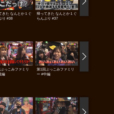
てきた なんとか１ぐ
帰ってきた なんとか１ぐ
ヒロシ・ヤングアワ
り #38
らんぷり #37
#577
回ぶっこみファミリ
第1回ぶっこみファミリ
パチンコ実戦塾外伝
後編
ー #中編
ゃんロギちゃん 〈
済弾球録〉 #17