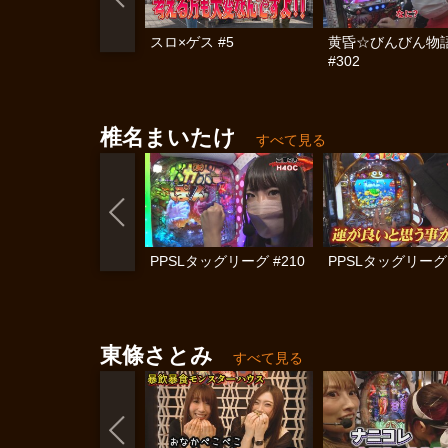
スロ×ゲス #5
黄昏☆びんびん物
#302
椎名まいたけ
すべて見る
PPSLタッグリーグ #210
PPSLタッグリーグ 
東條さとみ
すべて見る