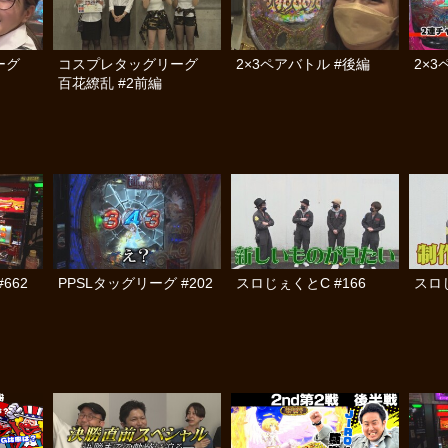
リーグ
コスプレタッグリーグ
2×3ペアバトル #後編
2×3
百花繚乱 #2前編
#662
PPSLタッグリーグ #202
スロじぇくとC #166
スロじ