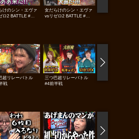
らけのシン・エヴァ
女だらけのシン・エヴァ
女だらけのシン・エ
ゼロ2 BATTLE #後
vsリゼロ2 BATTLE #中
vsリゼロ2 BATTLE
編
編
巴超リレーバトル
三つ巴超リレーバトル
Girlsタッグリーグ 
後半戦
#4前半戦
ハイスクールII #7