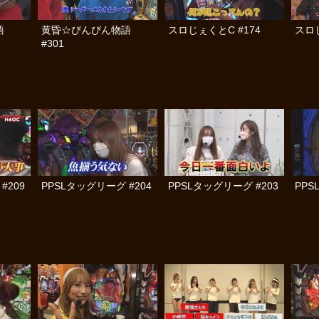
語
黄昏☆びんびん物語
スロじぇくとC #174
スロじ
#301
#209
PPSLタッグリーグ #204
PPSLタッグリーグ #203
PPS