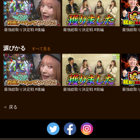
最強総取り決定戦 #後編
最強総取り決定戦 #前編
最強総取
源ぴかる
すべて見る
最強総取り決定戦 #後編
最強総取り決定戦 #前編
最強総取
＜ 戻る