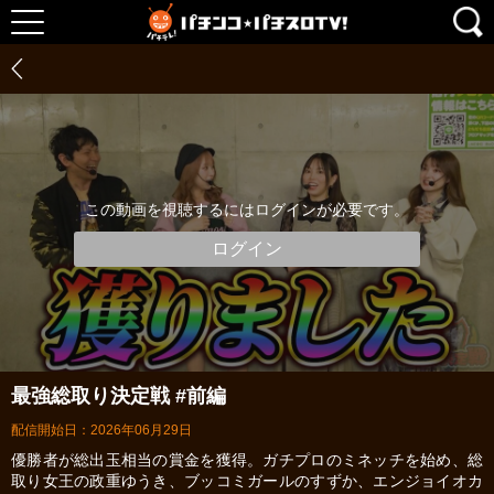
この動画を視聴するにはログインが必要です。
ログイン
最強総取り決定戦 #前編
配信開始日：2026年06月29日
優勝者が総出玉相当の賞金を獲得。ガチプロのミネッチを始め、総
取り女王の政重ゆうき、ブッコミガールのすずか、エンジョイオカ