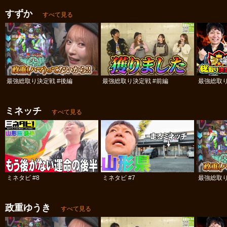
すずか
すべて見る
最強総取り決定戦 #後編
最強総取り決定戦 #前編
最強総取
ミネッチ
すべて見る
ミネタビ #8
ミネタビ #7
最強総取り
政重ゆうき
すべて見る