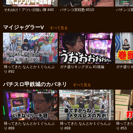
それゆけ！アツい日狙い隊 #40
パチンコ実戦塾 #510
パチンコ実
マイジャグラーV
すべて見る
帰ってきた なんとか１ぐらんぷ
ガチ盛りキングダム #1後編
ガチ盛りキ
り #92
パチスロ甲鉄城のカバネリ
すべて見る
帰ってきた なんとか１ぐらんぷ
帰ってきた なんとか１ぐらんぷ
帰ってき
り #89
り #88
り #53