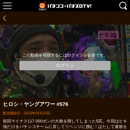
この動画を視聴するにはログインが必要です。
ログイン
ヒロシ・ヤングアワー #576
配信開始日：2023年04月23日
前回マイナス117.000ポンの大敗を喫してしまった5匹。今回はヒキ
強だけをパチンコチームに戻してリベンジに挑む！はたして連敗を