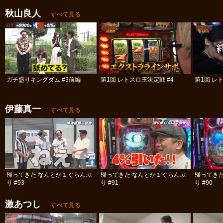
秋山良人
すべて見る
ガチ盛りキングダム #3前編
第1回 レトスロ王決定戦 #4
第1回 レ
伊藤真一
すべて見る
帰ってきた なんとか１ぐらんぷ
帰ってきた なんとか１ぐらんぷ
帰ってき
り #93
り #91
り #90
激あつし
すべて見る