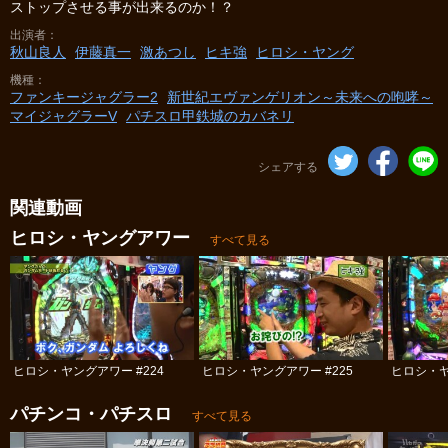
ストップさせる事が出来るのか！？
出演者
秋山良人
伊藤真一
激あつし
ヒキ強
ヒロシ・ヤング
機種
ファンキージャグラー2
新世紀エヴァンゲリオン～未来への咆哮～
マイジャグラーV
パチスロ甲鉄城のカバネリ
シェアする
関連動画
ヒロシ・ヤングアワー
すべて見る
ヒロシ・ヤングアワー #224
ヒロシ・ヤングアワー #225
ヒロシ・ヤ
パチンコ・パチスロ
すべて見る