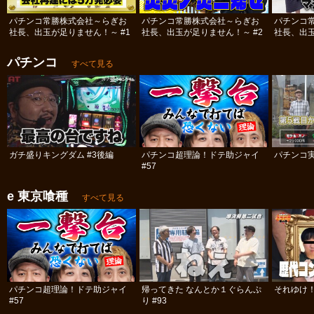
パチンコ常勝株式会社～らぎお
パチンコ常勝株式会社～らぎお
パチンコ
社長、出玉が足りません！～ #1
社長、出玉が足りません！～ #2
社長、出玉
パチンコ
すべて見る
ガチ盛りキングダム #3後編
パチンコ超理論！ドテ助ジャイ
パチンコ実
#57
e 東京喰種
すべて見る
パチンコ超理論！ドテ助ジャイ
帰ってきた なんとか１ぐらんぷ
それゆけ！
#57
り #93