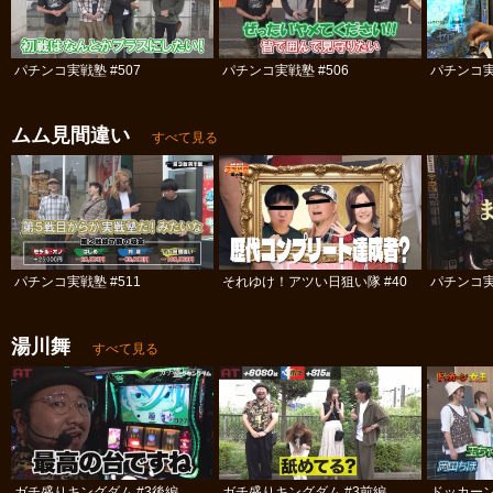
パチンコ実戦塾 #507
パチンコ実戦塾 #506
パチンコ実
ムム見間違い
すべて見る
パチンコ実戦塾 #511
それゆけ！アツい日狙い隊 #40
パチンコ実
湯川舞
すべて見る
ガチ盛りキングダム #3後編
ガチ盛りキングダム #3前編
ドッカー