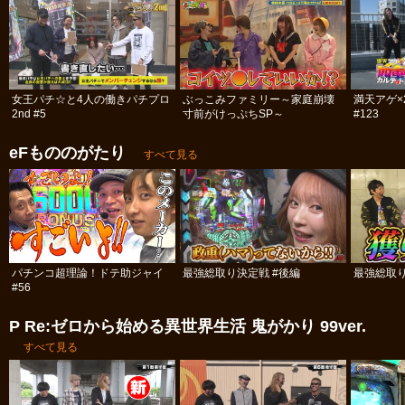
女王パチ☆と4人の働きパチプロ
ぶっこみファミリー～家庭崩壊
満天アゲ×
2nd #5
寸前がけっぷちSP～
#123
eFもののがたり
すべて見る
パチンコ超理論！ドテ助ジャイ
最強総取り決定戦 #後編
最強総取り
#56
P Re:ゼロから始める異世界生活 鬼がかり 99ver.
すべて見る