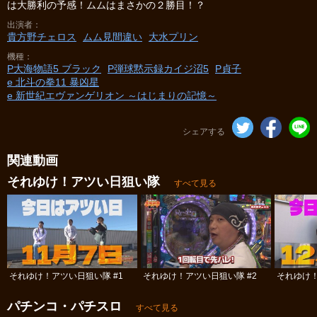
は大勝利の予感！ムムはまさかの２勝目！？
出演者
貴方野チェロス
ムム見間違い
大水プリン
機種
P大海物語5 ブラック
P弾球黙示録カイジ沼5
P貞子
e 北斗の拳11 暴凶星
e 新世紀エヴァンゲリオン ～はじまりの記憶～
シェアする
関連動画
それゆけ！アツい日狙い隊
すべて見る
それゆけ！アツい日狙い隊 #1
それゆけ！アツい日狙い隊 #2
それゆけ！
パチンコ・パチスロ
すべて見る