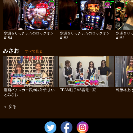
水瀬＆りっきぃ☆のロックオン
水瀬＆りっきぃ☆のロックオン
水瀬＆り
#154
#153
#152
みさお
すべて見る
漫画パチンカー四姉妹外伝 まい
TEAM虹子VS雷電一家
報酬格上
とみさお
＜ 戻る