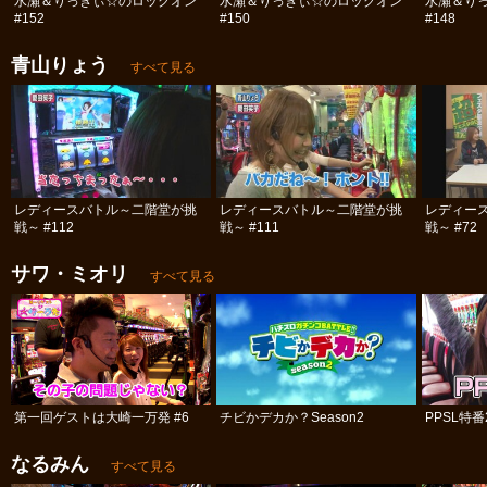
水瀬＆りっきぃ☆のロックオン
水瀬＆りっきぃ☆のロックオン
水瀬＆り
#152
#150
#148
青山りょう
すべて見る
レディースバトル～二階堂が挑
レディースバトル～二階堂が挑
レディー
戦～ #112
戦～ #111
戦～ #72
サワ・ミオリ
すべて見る
第一回ゲストは大崎一万発 #6
チビかデカか？Season2
PPSL特番
なるみん
すべて見る