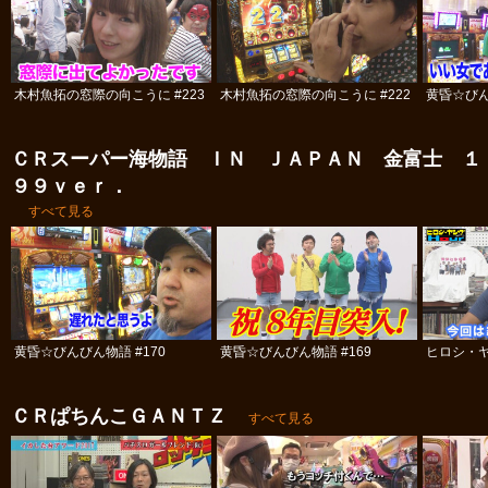
木村魚拓の窓際の向こうに #223
木村魚拓の窓際の向こうに #222
黄昏☆びん
ＣＲスーパー海物語 ＩＮ ＪＡＰＡＮ 金富士 １
９９ｖｅｒ．
すべて見る
黄昏☆びんびん物語 #170
黄昏☆びんびん物語 #169
ヒロシ・ヤ
ＣＲぱちんこＧＡＮＴＺ
すべて見る