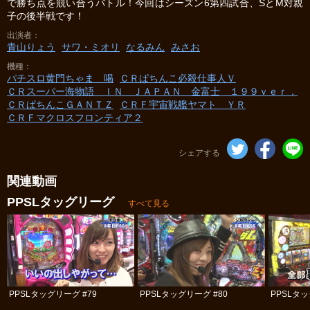
で勝ち点を競い合うバトル！今回はシーズン6第四試合、SとM対親
子の後半戦です！
出演者
青山りょう
サワ・ミオリ
なるみん
みさお
機種
パチスロ黄門ちゃま 喝
ＣＲぱちんこ必殺仕事人Ｖ
ＣＲスーパー海物語 ＩＮ ＪＡＰＡＮ 金富士 １９９ｖｅｒ．
ＣＲぱちんこＧＡＮＴＺ
ＣＲＦ宇宙戦艦ヤマト ＹＲ
ＣＲＦマクロスフロンティア２
シェアする
関連動画
PPSLタッグリーグ
すべて見る
PPSLタッグリーグ #79
PPSLタッグリーグ #80
PPSLタッ