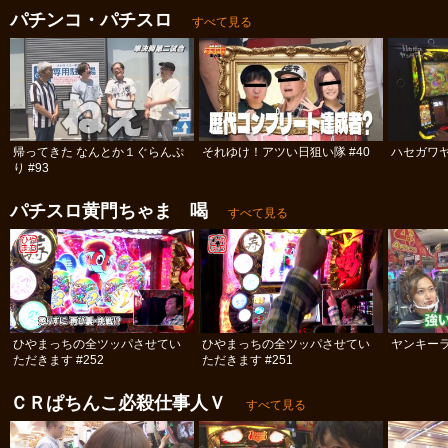
パチンコ・パチスロ
すべて見る
帰ってきた なんとか１ぐらんぷ
それゆけ！アツい日狙い隊 #40
ハセガワヤ
り #93
パチスロ黄門ちゃま 喝
すべて見る
ひやまっちの全ツッパさせてい
ひやまっちの全ツッパさせてい
ヤンキーラ
ただきます #252
ただきます #251
ＣＲぱちんこ必殺仕事人Ｖ
すべて見る