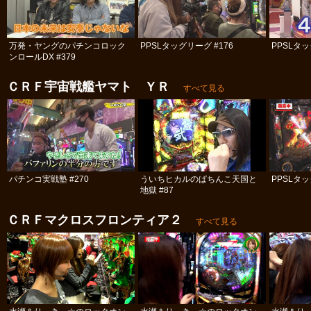
万発・ヤングのパチンコロック
PPSLタッグリーグ #176
PPSLタッ
ンロールDX #379
ＣＲＦ宇宙戦艦ヤマト ＹＲ
すべて見る
パチンコ実戦塾 #270
ういちヒカルのぱちんこ天国と
PPSLタッ
地獄 #87
ＣＲＦマクロスフロンティア２
すべて見る