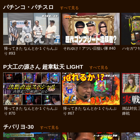
パチンコ・パチスロ
すべて見る
帰ってきた なんとか１ぐらんぷ
それゆけ！アツい日狙い隊 #40
ハセガワヤ
り #93
P大工の源さん 超韋駄天 LIGHT
すべて見る
帰ってきた なんとか１ぐらんぷ
帰ってきた なんとか１ぐらんぷ
雑誌対抗 
り #70
り #67
鋒戦
チバリヨ‐30
すべて見る