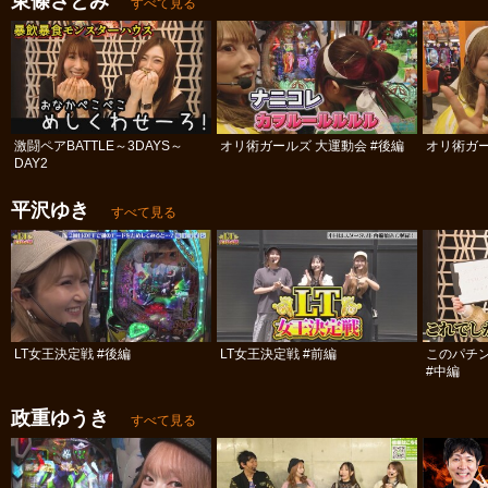
東條さとみ
すべて見る
激闘ペアBATTLE～3DAYS～
オリ術ガールズ 大運動会 #後編
オリ術ガー
DAY2
平沢ゆき
すべて見る
LT女王決定戦 #後編
LT女王決定戦 #前編
このパチ
#中編
政重ゆうき
すべて見る