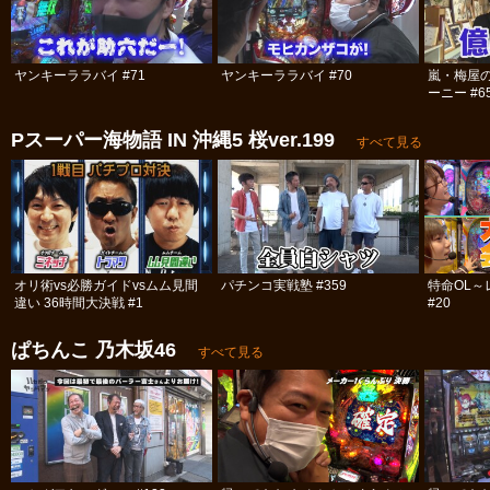
ヤンキーララバイ #71
ヤンキーララバイ #70
嵐・梅屋
ーニー #6
Pスーパー海物語 IN 沖縄5 桜ver.199
すべて見る
オリ術vs必勝ガイドvsムム見間
パチンコ実戦塾 #359
特命OL
違い 36時間大決戦 #1
#20
ぱちんこ 乃木坂46
すべて見る