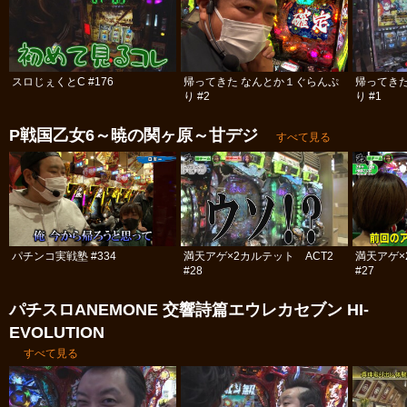
スロじぇくとC #176
帰ってきた なんとか１ぐらんぷ
帰ってき
り #2
り #1
P戦国乙女6～暁の関ヶ原～甘デジ
すべて見る
パチンコ実戦塾 #334
満天アゲ×2カルテット ACT2
満天アゲ×
#28
#27
パチスロANEMONE 交響詩篇エウレカセブン HI‐
EVOLUTION
すべて見る