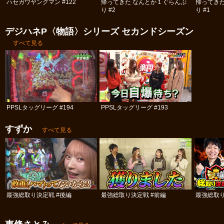
ハセガワヤングマン #122
帰ってきた なんとか１ぐらんぷ
帰ってき
り #2
り #1
デジハネP〈物語〉シリーズ セカンドシーズン
すべて見る
PPSLタッグリーグ #194
PPSLタッグリーグ #193
すずか
すべて見る
最強総取り決定戦 #後編
最強総取り決定戦 #前編
最強総取