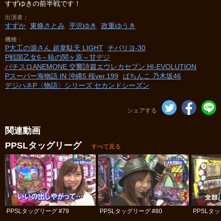
すずゆきの前半戦です！
出演者
すずか
東條さとみ
平沢ゆき
政重ゆうき
機種
P大工の源さん 超韋駄天 LIGHT
チバリヨ‐30
P戦国乙女6～暁の関ヶ原～甘デジ
パチスロANEMONE 交響詩篇エウレカセブン HI‐EVOLUTION
Pスーパー海物語 IN 沖縄5 桜ver.199
ぱちんこ 乃木坂46
デジハネP〈物語〉シリーズ セカンドシーズン
シェアする
関連動画
PPSLタッグリーグ
すべて見る
PPSLタッグリーグ #79
PPSLタッグリーグ #80
PPSLタッ