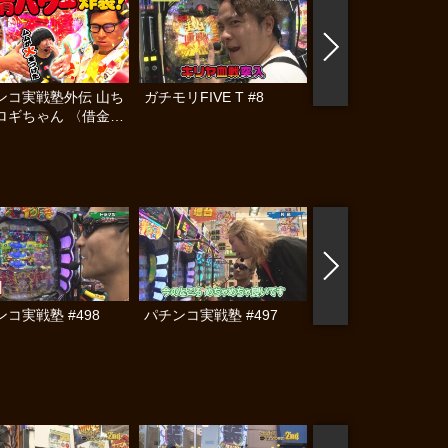
ンコ実戦塾外伝 山ち
ガチモリFIVE T #8
ママパチ #58
ロギちゃん 〈借金返
録〉 #112
コ実戦塾 #498
パチンコ実戦塾 #497
女王パチ☆と4人の
パチプロ2nd #2