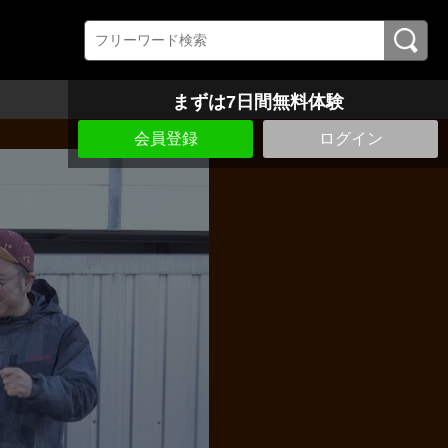
まずは7日間無料体験
会員登録
ログイン