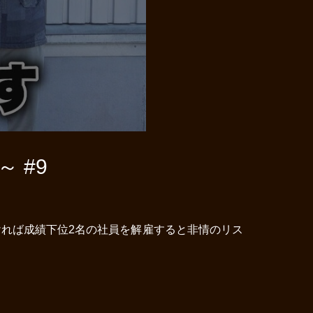
 #9
ければ成績下位2名の社員を解雇すると非情のリス