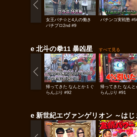
女王パチ☆と4人の働き
パチンコ実戦塾 #5
パチプロ2nd #9
e 北斗の拳11 暴凶星
すべて見る
帰ってきた なんとか１ぐ
帰ってきた なんと
らんぷり #92
らんぷり #91
e 新世紀エヴァンゲリオン ～は