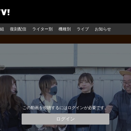
組
復刻配信
ライター別
機種別
ライブ
お知らせ
この動画を視聴するにはログインが必要です。
ログイン