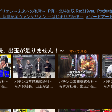
ゲリオン～未来への咆哮～
P真・北斗無双 Re:319ver.
P大海
e 新世紀エヴァンゲリオン ～はじまりの記憶～
e ソードアート
長、出玉が足りません！～
すべて見る
会社～
パチンコ常勝株式会社～
パチンコ常勝株式会社～
パチ
が足り
らぎお社長、出玉が足り
らぎお社長、出玉が足り
らぎ
ません！～ #3
ません！～ #4
ません