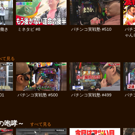
の働き
ミネタビ #8
パチンコ実戦塾 #510
パチ
ゃん
済弾球
べて見る
01
パチンコ実戦塾 #500
パチンコ実戦塾 #499
パチン
の咆哮～
すべて見る