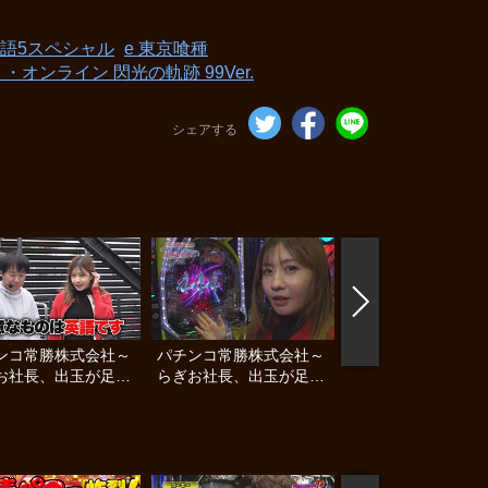
物語5スペシャル
e 東京喰種
・オンライン 閃光の軌跡 99Ver.
シェアする
ンコ常勝株式会社～
パチンコ常勝株式会社～
パチンコ常勝株式会
お社長、出玉が足り
らぎお社長、出玉が足り
らぎお社長、出玉が
！～ #5
ません！～ #6
ません！～ #8