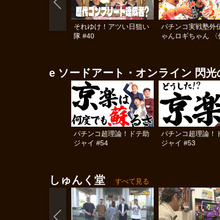
それゆけ！アツい日狙い
パチンコ実戦塾外伝
隊 #40
ゃんロギちゃん 〈
済弾球録〉 #112
e ソードアート・オンライン 閃光の軌
パチンコ超理論！ドテ助
パチンコ超理論！
ジャイ #54
ジャイ #53
しゅんく堂
すべて見る