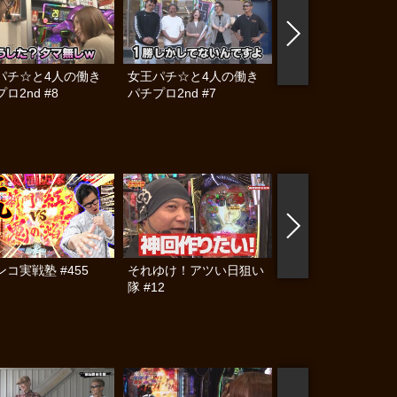
パチ☆と4人の働き
女王パチ☆と4人の働き
パチンコ実戦塾 #50
ロ2nd #8
パチプロ2nd #7
コ実戦塾 #455
それゆけ！アツい日狙い
LEGEND OF LEGE
隊 #12
最強レジェンドライ
バトル #後半戦