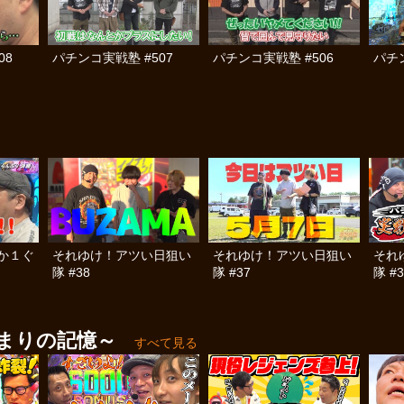
08
パチンコ実戦塾 #507
パチンコ実戦塾 #506
パチン
か１ぐ
それゆけ！アツい日狙い
それゆけ！アツい日狙い
それ
隊 #38
隊 #37
隊 #3
じまりの記憶～
すべて見る