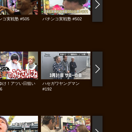
コ実戦塾 #505
パチンコ実戦塾 #502
パチンコ実戦塾 #50
ゆけ！アツい日狙い
ハセガワヤングマン
ガチモリFIVE T #4
6
#192