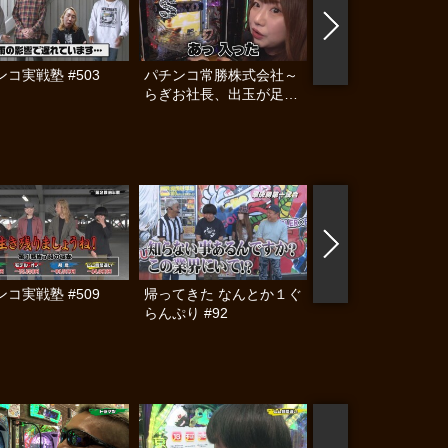
コ実戦塾 #503
パチンコ常勝株式会社～
パチンコ常勝株式会
らぎお社長、出玉が足り
らぎお社長、出玉が
ません！～ #10
ません！～ #9
コ実戦塾 #509
帰ってきた なんとか１ぐ
それゆけ！アツい日
らんぷり #92
隊 #39