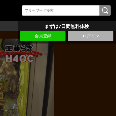
まずは7日間無料体験
会員登録
ログイン