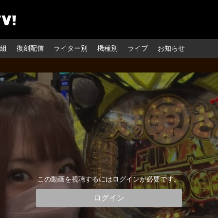
組
復刻配信
ライター別
機種別
ライブ
お知らせ
この動画を視聴するにはログインが必要です。
ログイン