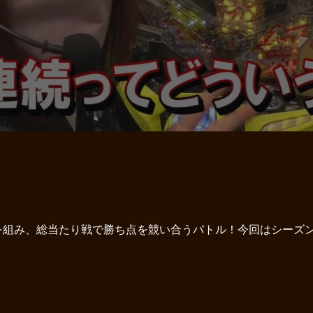
組み、総当たり戦で勝ち点を競い合うバトル！今回はシーズン