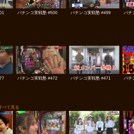
01
パチンコ実戦塾 #500
パチンコ実戦塾 #499
パチン
る
77
パチンコ実戦塾 #472
パチンコ実戦塾 #471
パチン
すべて見る