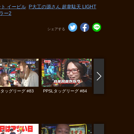
ント イービル
P大工の源さん 超韋駄天 LIGHT
ラー2
シェアする
Lタッグリーグ #83
PPSLタッグリーグ #84
PPSLタッグリーグ #