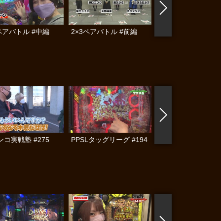
ペアバトル #中編
2×3ペアバトル #前編
オリ術超人タッグ決
#4 後編
コ実戦塾 #275
PPSLタッグリーグ #194
木村魚拓の窓際の向
に #330