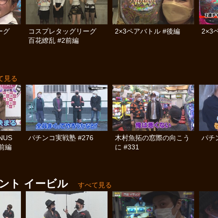
リーグ
コスプレタッグリーグ
2×3ペアバトル #後編
2×3
百花繚乱 #2前編
て見る
NUS
パチンコ実戦塾 #276
木村魚拓の窓際の向こう
パチン
前編
に #331
ント イービル
すべて見る