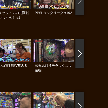
＆ゼットンの共闘戦
PPSLタッグリーグ #192
PPSLタッグリーグ #
っしぐら！ #1
ンコ実戦塾VENUS
出玉総取りデラックス #
出玉総取りデラック
後編
中編