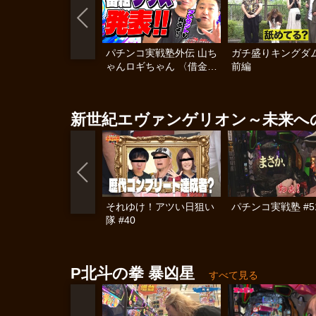
パチンコ実戦塾外伝 山ち
ガチ盛りキングダム
ゃんロギちゃん 〈借金返
前編
済弾球録〉 #113
新世紀エヴァンゲリオン～未来へ
それゆけ！アツい日狙い
パチンコ実戦塾 #5
隊 #40
P北斗の拳 暴凶星
すべて見る