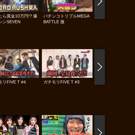
ら賞金10万円!? 爆
パチンコトリプルMEGA
それゆけ！アツい日
ンSEVEN
BATTLE 激
隊 #12
リFIVE T #4
ガチモリFIVE T #3
ガチモリFIVE T #2