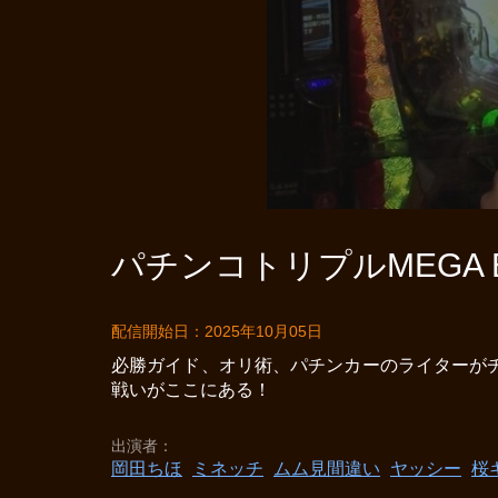
パチンコトリプルMEGA B
配信開始日：2025年10月05日
必勝ガイド、オリ術、パチンカーのライターが
戦いがここにある！
出演者
岡田ちほ
ミネッチ
ムム見間違い
ヤッシー
桜