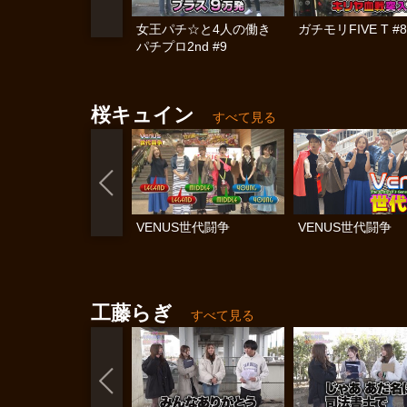
女王パチ☆と4人の働き
ガチモリFIVE T #8
パチプロ2nd #9
桜キュイン
すべて見る
VENUS世代闘争
VENUS世代闘争
工藤らぎ
すべて見る