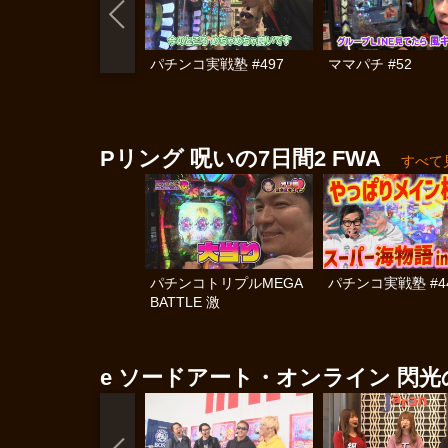
パチンコ実戦塾 #497
ママパチ #52
Pリング 呪いの7日間2 FWA
すべて
パチンコトリプルMEGA
パチンコ実戦塾 #4
BATTLE 激
e ソードアート・オンライン 閃光