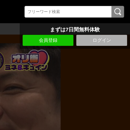
まずは7日間無料体験
会員登録
ログイン