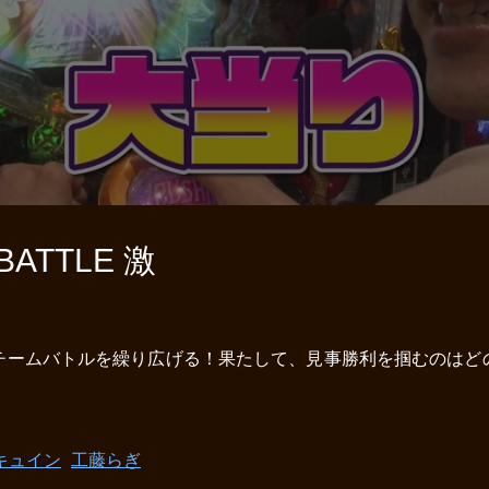
ATTLE 激
チームバトルを繰り広げる！果たして、見事勝利を掴むのはど
キュイン
工藤らぎ