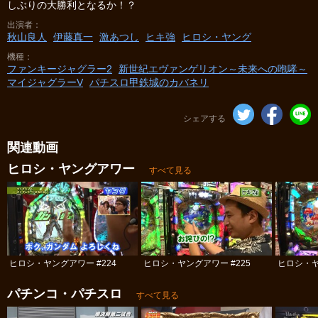
しぶりの大勝利となるか！？
出演者
秋山良人
伊藤真一
激あつし
ヒキ強
ヒロシ・ヤング
機種
ファンキージャグラー2
新世紀エヴァンゲリオン～未来への咆哮～
マイジャグラーV
パチスロ甲鉄城のカバネリ
シェアする
関連動画
ヒロシ・ヤングアワー
すべて見る
ヒロシ・ヤングアワー #224
ヒロシ・ヤングアワー #225
ヒロシ・ヤ
パチンコ・パチスロ
すべて見る