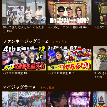
帰ってきた なんとか１ぐらんぷ
それゆけ！アツい日狙い隊 #40
ハセガワヤ
り #93
ファンキージャグラー2
すべて見る
パチスロ実戦塾 #41
パチスロ実戦塾 #32
帰ってき
り #49
マイジャグラーV
すべて見る