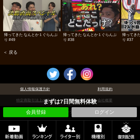
帰ってきた なんとか１ぐらんぷ
帰ってきた なんとか１ぐらんぷ
帰ってき
り #49
り #38
り #37
＜ 戻る
個人情報保護方針
利用規約
特定商取引法上の表示
会社概要
まずは7日間無料体験
©パチテレ！
会員登録
ログイン