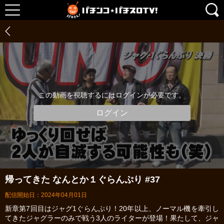
この動画を視聴するにはログインが必要です。
ログイン
帰ってきた なんとか１ぐらんぷり #37
配信開始日：2024年04月01日
新章第7回目はジャグ1ぐらんぷり！20年以上、ノーマル機を牽引し
てきたジャグラーのみで戦う3人のライターが登場！果たして、ジャ