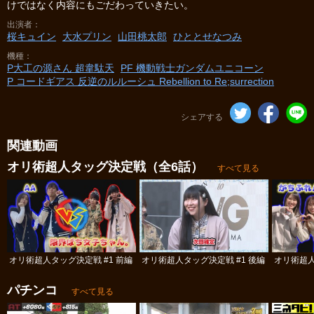
けではなく内容にもごだわっていきたい。
出演者
桜キュイン
大水プリン
山田桃太郎
ひととせなつみ
機種
P大工の源さん 超韋駄天
PF 機動戦士ガンダムユニコーン
P コードギアス 反逆のルルーシュ Rebellion to Re;surrection
シェアする
関連動画
オリ術超人タッグ決定戦（全6話）
すべて見る
オリ術超人タッグ決定戦 #1 前編
オリ術超人タッグ決定戦 #1 後編
オリ術超人
パチンコ
すべて見る