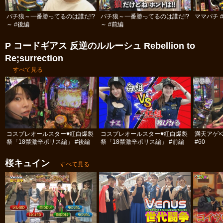
パチ狼～一番勝ってるのは誰だ!?
パチ狼～一番勝ってるのは誰だ!?
ママパチ #
～ #後編
～ #前編
P コードギアス 反逆のルルーシュ Rebellion to
Re;surrection
すべて見る
コスプレオールスター♥紅白爆裂
コスプレオールスター♥紅白爆裂
満天アゲ×
祭「18禁激辛ポリス編」 #後編
祭「18禁激辛ポリス編」 #前編
#60
桜キュイン
すべて見る