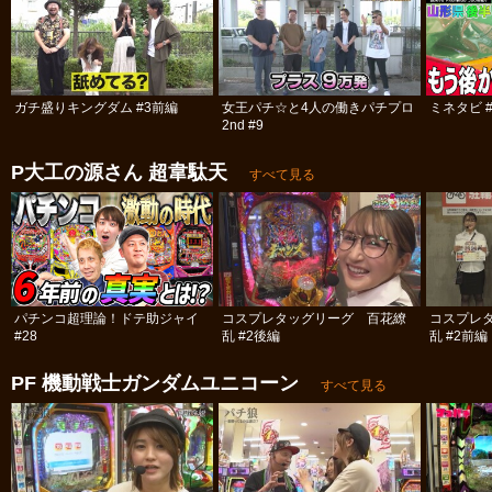
ガチ盛りキングダム #3前編
女王パチ☆と4人の働きパチプロ
ミネタビ #
2nd #9
P大工の源さん 超韋駄天
すべて見る
パチンコ超理論！ドテ助ジャイ
コスプレタッグリーグ 百花繚
コスプレ
#28
乱 #2後編
乱 #2前編
PF 機動戦士ガンダムユニコーン
すべて見る