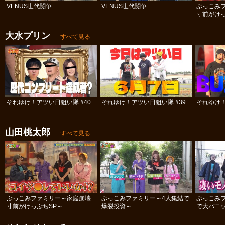
VENUS世代闘争
VENUS世代闘争
ぶっこみ
寸前がけっ
大水プリン
すべて見る
それゆけ！アツい日狙い隊 #40
それゆけ！アツい日狙い隊 #39
それゆけ！
山田桃太郎
すべて見る
ぶっこみファミリー～家庭崩壊
ぶっこみファミリー～4人集結で
ぶっこみ
寸前がけっぷちSP～
爆裂投資～
で大パニ