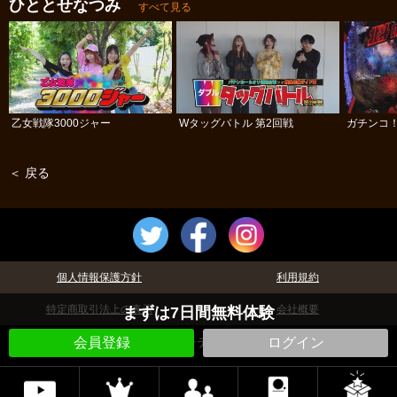
ひととせなつみ
すべて見る
乙女戦隊3000ジャー
Wタッグバトル 第2回戦
ガチンコ！
＜ 戻る
個人情報保護方針
利用規約
特定商取引法上の表示
会社概要
まずは7日間無料体験
©パチテレ！
会員登録
ログイン