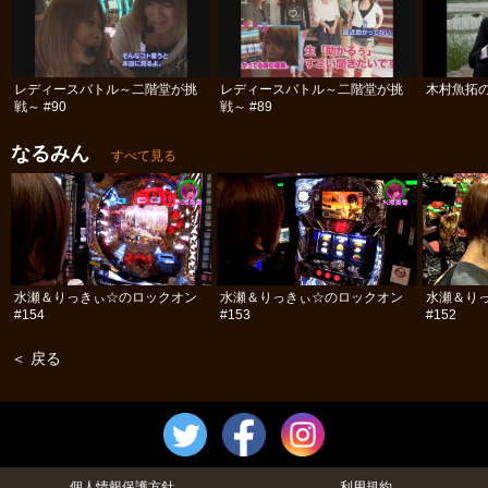
レディースバトル～二階堂が挑
レディースバトル～二階堂が挑
木村魚拓の
戦～ #90
戦～ #89
なるみん
すべて見る
水瀬＆りっきぃ☆のロックオン
水瀬＆りっきぃ☆のロックオン
水瀬＆り
#154
#153
#152
＜ 戻る
個人情報保護方針
利用規約