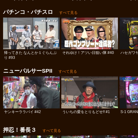
パチンコ・パチスロ
すべて見る
帰ってきた なんとか１ぐらんぷ
それゆけ！アツい日狙い隊 #40
ハセガワヤ
り #93
ニューパルサーSPII
すべて見る
ヤンキーララバイ #42
ういちの愛をとりもどせ!! #1
S-1 GRAN
押忍！番長３
すべて見る