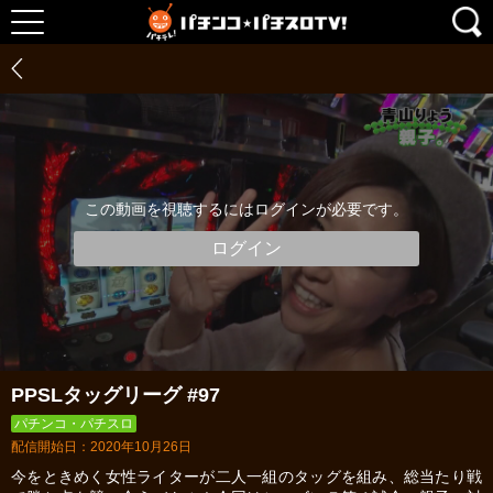
この動画を視聴するにはログインが必要です。
ログイン
PPSLタッグリーグ #97
パチンコ・パチスロ
配信開始日：2020年10月26日
今をときめく女性ライターが二人一組のタッグを組み、総当たり戦