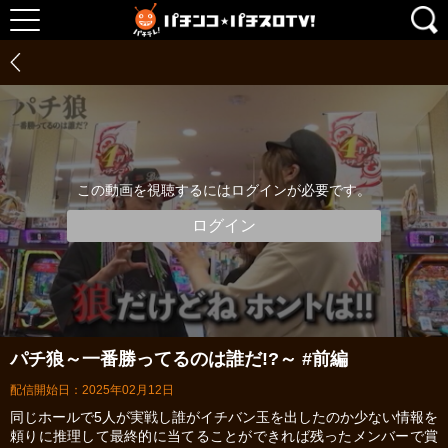
この動画を視聴するにはログインが必要です。
ログイン
パチ狼～一番勝ってるのは誰だ!?～ #前編
配信開始日：2025年02月12日
同じホールで5人が実戦し誰がイチバン玉を出したのか少ない情報を
頼りに推理して最終的に当てることができれば残ったメンバーで賞