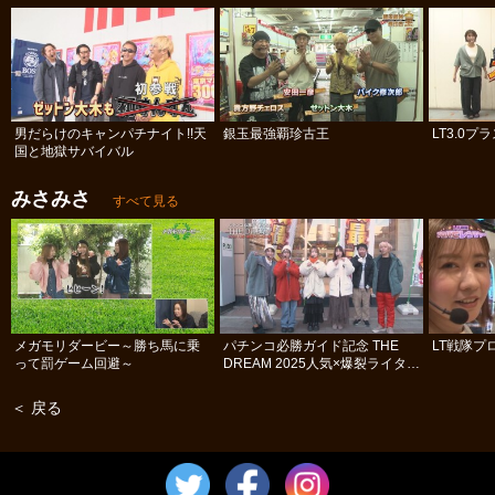
男だらけのキャンパチナイト!!天
銀玉最強覇珍古王
LT3.0
国と地獄サバイバル
みさみさ
すべて見る
メガモリダービー～勝ち馬に乗
パチンコ必勝ガイド記念 THE
LT戦隊プ
って罰ゲーム回避～
DREAM 2025人気×爆裂ライター
決定戦 #1
＜ 戻る