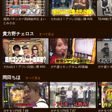
漫画パチンカー四姉妹外伝 まい
それゆけ！アツい日狙い隊 #28
TEAM虹
とみさお
貴方野チェロス
すべて見る
それゆけ！アツい日狙い隊 #40
ガチ盛りキングダム #2後編
ガチ盛りキ
岡田ちほ
すべて見る
ガチモリFIVE T #8
ガチモリFIVE T #7
ガチモリFIV