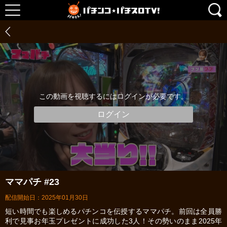
この動画を視聴するにはログインが必要です。
ログイン
ママパチ #23
配信開始日：2025年01月30日
短い時間でも楽しめるパチンコを伝授するママパチ。前回は全員勝
利で見事お年玉プレゼントに成功した3人！その勢いのまま2025年