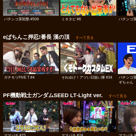
パチンコ実戦塾 #509
ミネタビ #6
パチンコ実
eぱちんこ押忍!番長 漢の頂
すべて見る
ガチモリFIVE T #4
それゆけ！アツい日狙い隊 #34
パチンコ
ギちゃん 
#98
PF機動戦士ガンダムSEED LT‐Light ver.
すべて見る
ママパチ #25
ママパチ #24
ママパチ #