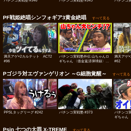
パチンコ実戦塾 #346
パチンコ実戦塾 #345
パチンコ実
PF戦姫絶唱シンフォギア3黄金絶唱
すべて見る
満天アゲ×2カルテット ACT2
パチンコ実戦塾外伝 山ちゃんロ
満天アゲ×
#96
ギちゃん 〈借金返済弾球録〉
#62
#34
Pゴジラ対エヴァンゲリオン ～G細胞覚醒～
すべて見る
PPSLタッグリーグ #242
パチンコ実戦塾 #373
パチンコ
ギちゃん 
#10
Psin 七つの大罪 X‐TREME
すべて見る