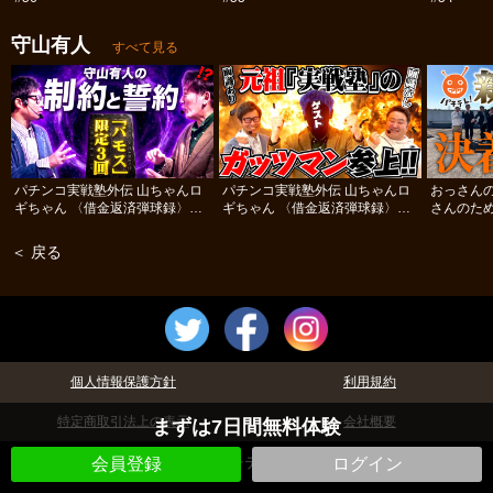
守山有人
すべて見る
パチンコ実戦塾外伝 山ちゃんロ
パチンコ実戦塾外伝 山ちゃんロ
おっさん
ギちゃん 〈借金返済弾球録〉
ギちゃん 〈借金返済弾球録〉
さんのため
#100
#99
マルハン川
＜ 戻る
個人情報保護方針
利用規約
特定商取引法上の表示
会社概要
まずは7日間無料体験
©パチテレ！
会員登録
ログイン