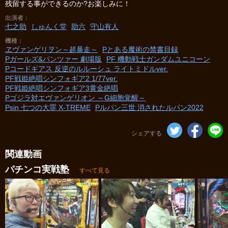
残留する事ができるのか?お楽しみに！
出演者
七之助
しゅんく堂
助六
守山有人
機種
ヱヴァンゲリヲン～超暴走～
Pとある魔術の禁書目録
Pガールズ&パンツァー 劇場版
PF 機動戦士ガンダムユニコーン
Pコードギアス 反逆のルルーシュ ライトミドルver.
PF戦姫絶唱シンフォギア2 1/77ver.
PF戦姫絶唱シンフォギア3黄金絶唱
Pゴジラ対エヴァンゲリオン ～G細胞覚醒～
Psin 七つの大罪 X‐TREME
Pルパン三世 消されたルパン2022
シェアする
関連動画
パチンコ実戦塾
すべて見る