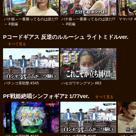
パチ狼～一番勝ってるのは誰だ!?
パチ狼～一番勝ってるのは誰だ!?
ママパチ #
～ #後編
～ #前編
Pコードギアス 反逆のルルーシュ ライトミドルver.
すべて見る
パチンコ実戦塾 #345
ハセガワヤングマン #83
PF戦姫絶唱シンフォギア2 1/77ver.
すべて見る