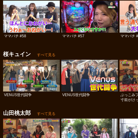
ママパチ #58
ママパチ #57
ママパチ #
桜キュイン
すべて見る
VENUS世代闘争
VENUS世代闘争
ぶっこみ
寸前がけっ
山田桃太郎
すべて見る