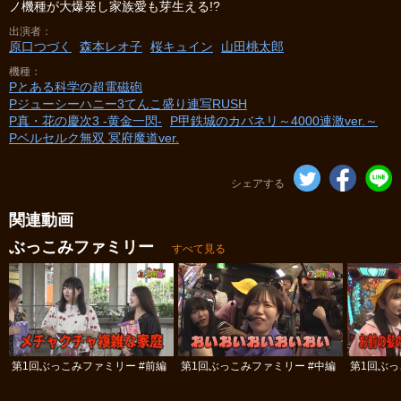
ノ機種が大爆発し家族愛も芽生える!?
出演者
原口つづく
森本レオ子
桜キュイン
山田桃太郎
機種
Pとある科学の超電磁砲
Pジューシーハニー3てんこ盛り連写RUSH
P真・花の慶次3 ‐黄金一閃‐
P甲鉄城のカバネリ～4000連激ver.～
Pベルセルク無双 冥府魔道ver.
シェアする
関連動画
ぶっこみファミリー
すべて見る
第1回ぶっこみファミリー #前編
第1回ぶっこみファミリー #中編
第1回ぶっ