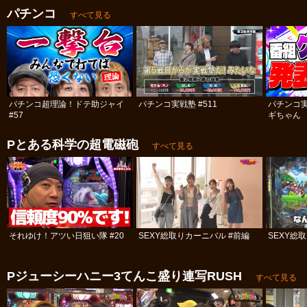
パチンコ
すべて見る
パチンコ超理論！ドテ助ジャイ
パチンコ実戦塾 #511
パチンコ
#57
ギちゃん 
#113
Pとある科学の超電磁砲
すべて見る
それゆけ！アツい日狙い隊 #20
SEXY総取りカーニバル #前編
SEXY総
Pジューシーハニー3てんこ盛り連写RUSH
すべて見る