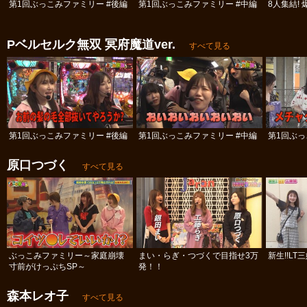
第1回ぶっこみファミリー #後編
第1回ぶっこみファミリー #中編
8人集結!
Pベルセルク無双 冥府魔道ver.
すべて見る
第1回ぶっこみファミリー #後編
第1回ぶっこみファミリー #中編
第1回ぶっ
原口つづく
すべて見る
ぶっこみファミリー～家庭崩壊
まい・らぎ・つづくで目指せ3万
新生!!LT
寸前がけっぷちSP～
発！！
森本レオ子
すべて見る