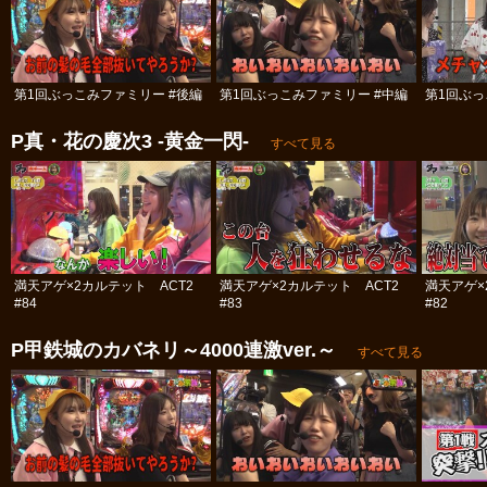
第1回ぶっこみファミリー #後編
第1回ぶっこみファミリー #中編
第1回ぶっ
P真・花の慶次3 ‐黄金一閃‐
すべて見る
満天アゲ×2カルテット ACT2
満天アゲ×2カルテット ACT2
満天アゲ×
#84
#83
#82
P甲鉄城のカバネリ～4000連激ver.～
すべて見る