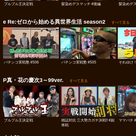
ブルブル王決定戦
髪染めデスマッチ #後編
髪染めデス
e Re:ゼロから始める異世界生活 season2
すべて見る
パチンコ実戦塾 #506
パチンコ実戦塾 #505
それゆけ！
P真・花の慶次3～99ver.
すべて見る
ブルブル王決定戦
雑誌対抗 三大勢力ガチ決戦!! #副
ママパチ #
将戦