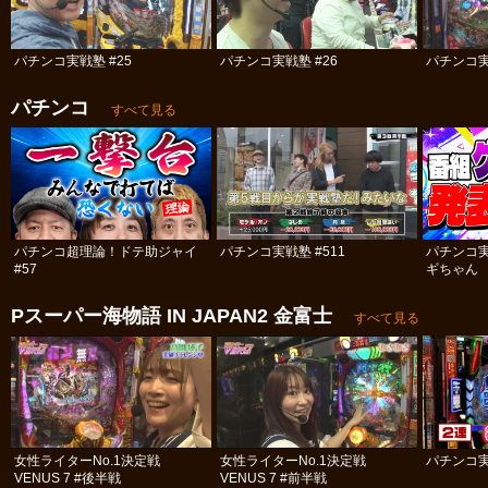
パチンコ実戦塾 #25
パチンコ実戦塾 #26
パチンコ実
パチンコ
すべて見る
パチンコ超理論！ドテ助ジャイ
パチンコ実戦塾 #511
パチンコ
#57
ギちゃん 
#113
Pスーパー海物語 IN JAPAN2 金富士
すべて見る
女性ライターNo.1決定戦
女性ライターNo.1決定戦
パチンコ実
VENUS 7 #後半戦
VENUS 7 #前半戦