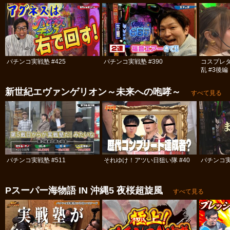
パチンコ実戦塾 #425
パチンコ実戦塾 #390
コスプレ
乱 #3後編
新世紀エヴァンゲリオン～未来への咆哮～
すべて見る
パチンコ実戦塾 #511
それゆけ！アツい日狙い隊 #40
パチンコ実
Pスーパー海物語 IN 沖縄5 夜桜超旋風
すべて見る