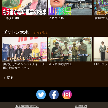
ミネタビ #8
ミネタビ #7
最強総取り
ゼットン大木
すべて見る
男だらけのキャンパチナイト!!天
銀玉最強覇珍古王
LT3.0
国と地獄サバイバル
＜ 戻る
個人情報保護方針
利用規約