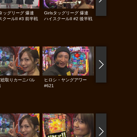
lsタッグリーグ 爆連
Girlsタッグリーグ 爆連
Girlsタッグリーグ 
クールII #3 前半戦
ハイスクールII #2 後半戦
ハイスクールII #2
XY総取りカーニバル
ヒロシ・ヤングアワー
ヒロシ・ヤングアワ
編
#621
#620