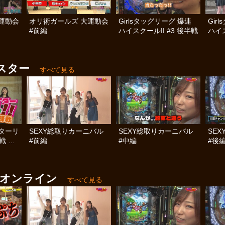
運動会
オリ術ガールズ 大運動会
Girlsタッグリーグ 爆連
Gir
#前編
ハイスクールII #3 後半戦
ハイス
スター
すべて見る
ターリ
SEXY総取りカーニバル
SEXY総取りカーニバル
SE
戦 前
#前編
#中編
#後
・オンライン
すべて見る