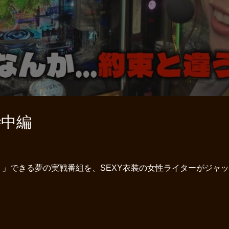
#中編
」できる夢の実戦番組を、SEXY衣装の女性ライターがジャック