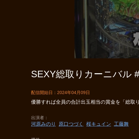
SEXY総取りカーニバル 
配信開始日：2024年04月09日
優勝すれば全員の合計出玉相当の賞金を「総取り
出演者
河原みのり
原口つづく
桜キュイン
工藤舞