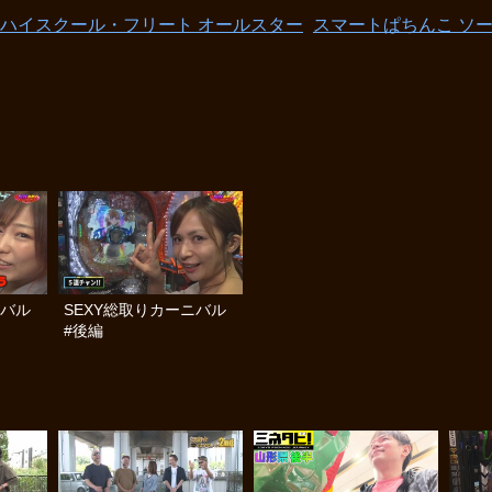
Pハイスクール・フリート オールスター
スマートぱちんこ ソ
ニバル
SEXY総取りカーニバル
#後編