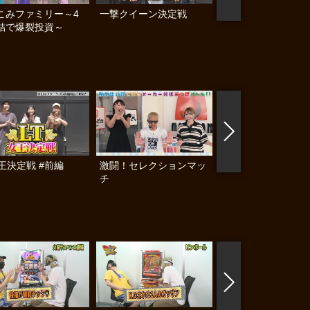
こみファミリー～4
一撃クイーン決定戦
乙女戦隊3000ジャ
結で爆裂投資～
女王決定戦 #前編
激闘！セレクションマッ
メガモリダービー～
チ
馬に乗って罰ゲーム
～