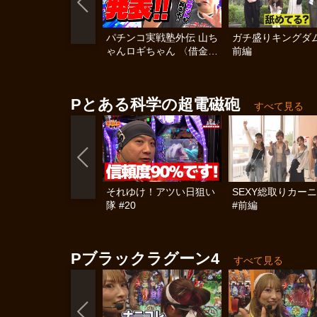
パチンコ実戦塾外伝 山ち
ガチ盛りキングダム
ゃんロギちゃん 〈借金返
前編
済弾球録〉 #113
Pとある科学の超電磁砲
すべて見る
それゆけ！アツい日狙い
SEXY総取りカー
隊 #20
#前編
Pブラックラグーン4
すべて見る