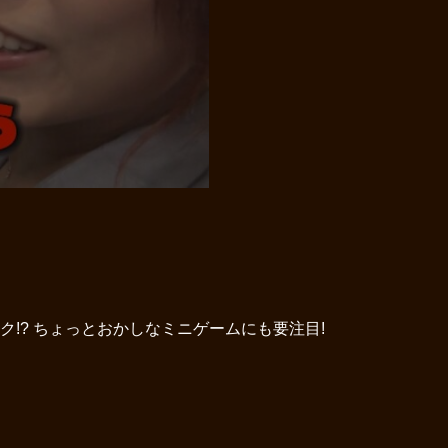
!? ちょっとおかしなミニゲームにも要注目!