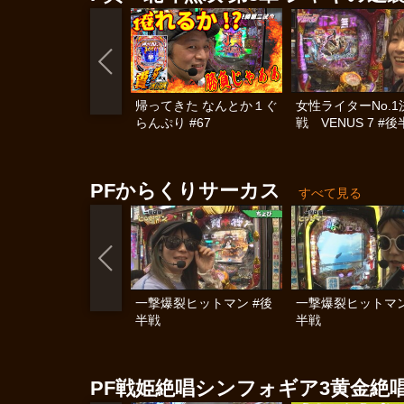
帰ってきた なんとか１ぐ
女性ライターNo.1
らんぷり #67
戦 VENUS 7 #
PFからくりサーカス
すべて見る
一撃爆裂ヒットマン #後
一撃爆裂ヒットマン
半戦
半戦
PF戦姫絶唱シンフォギア3黄金絶