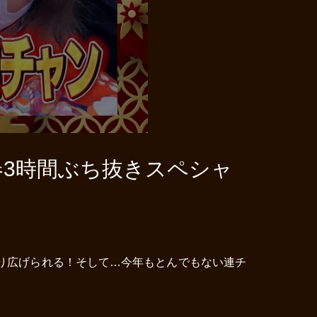
春3時間ぶち抜きスペシャ
り広げられる！そして…今年もとんでもない連チ