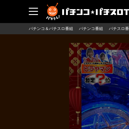
パチンコ＆パチスロ番組
パチンコ番組
パチスロ番