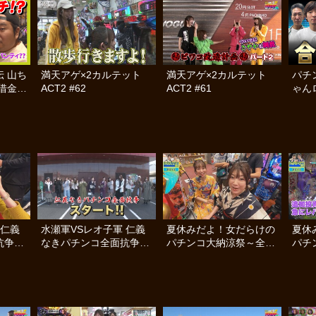
 山ち
満天アゲ×2カルテット
満天アゲ×2カルテット
パチ
借金返
ACT2 #62
ACT2 #61
ゃん
済弾球
 仁義
水瀬軍VSレオ子軍 仁義
夏休みだよ！女だらけの
夏休
抗争～
なきパチンコ全面抗争～
パチンコ大納涼祭～全員
パチ
nマルハ
2024年元日決戦inマルハ
浴衣で大騒ぎSP～ #後編
浴衣
ン川越店～ #前編