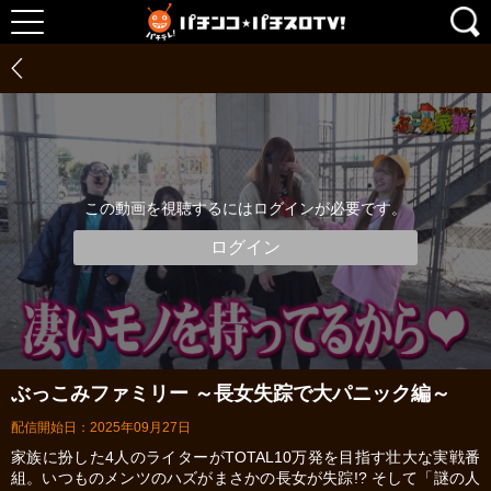
この動画を視聴するにはログインが必要です。
ログイン
ぶっこみファミリー ～長女失踪で大パニック編～
配信開始日：2025年09月27日
家族に扮した4人のライターがTOTAL10万発を目指す壮大な実戦番
組。いつものメンツのハズがまさかの長女が失踪!? そして「謎の人