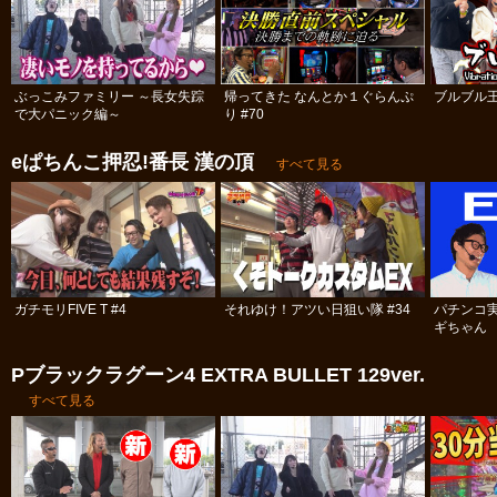
ぶっこみファミリー ～長女失踪
帰ってきた なんとか１ぐらんぷ
ブルブル
で大パニック編～
り #70
eぱちんこ押忍!番長 漢の頂
すべて見る
ガチモリFIVE T #4
それゆけ！アツい日狙い隊 #34
パチンコ
ギちゃん 
#98
Pブラックラグーン4 EXTRA BULLET 129ver.
すべて見る