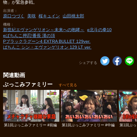
物」が緊急参戦。
出演者
原口つづく
美咲
桜キュイン
山田桃太郎
機種
新世紀エヴァンゲリオン～未来への咆哮～
e北斗の拳10
eぱちんこ押忍!番長 漢の頂
Pブラックラグーン4 EXTRA BULLET 129ver.
ぱちんこ シン・エヴァンゲリオン 129 LT ver.
シェアする
関連動画
ぶっこみファミリー
すべて見る
第1回ぶっこみファミリー #前編
第1回ぶっこみファミリー #中編
第1回ぶっ