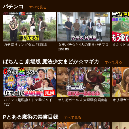
パチンコ
すべて見る
ガチ盛りキングダム #3前編
女王パチ☆と4人の働きパチプロ
ミネタビ #
2nd #9
ぱちんこ 劇場版 魔法少女まどか☆マギカ
すべて見る
パチンコ超理論！ドテ助ジャイ
オリ術ガールズ 大運動会 #後編
オリ術ガー
#27
Pとある魔術の禁書目録
すべて見る