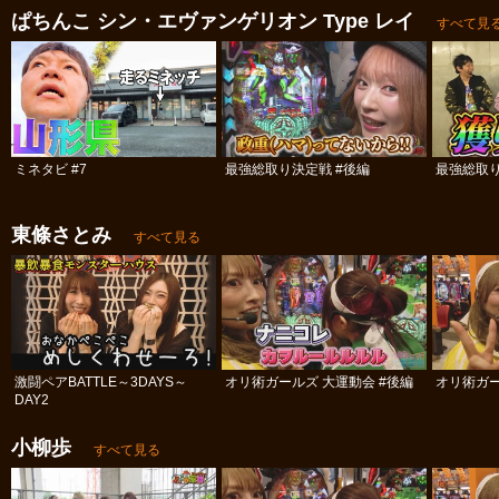
ぱちんこ シン・エヴァンゲリオン Type レイ
すべて見
ミネタビ #7
最強総取り決定戦 #後編
最強総取り
東條さとみ
すべて見る
激闘ペアBATTLE～3DAYS～
オリ術ガールズ 大運動会 #後編
オリ術ガー
DAY2
小柳歩
すべて見る