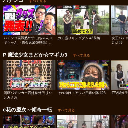
パチンコ
すべて見る
パチンコ実戦塾外伝 山ちゃんロ
ガチ盛りキングダム #3前編
女王パチ
ギちゃん 〈借金返済弾球録〉
2nd #9
#113
P 魔法少女まどか☆マギカ3
すべて見る
漫画パチンカー四姉妹外伝 まい
それゆけ！アツい日狙い隊 #28
TEAM虹
とみさお
e花の慶次～傾奇一転
すべて見る