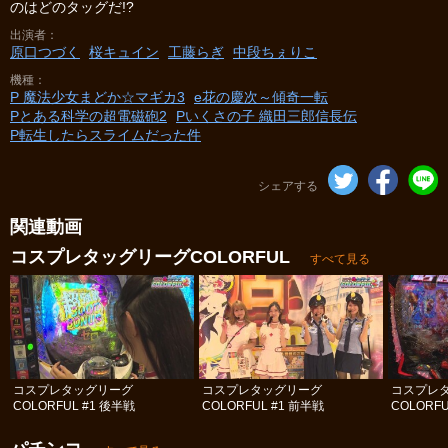
のはどのタッグだ!?
出演者
原口つづく
桜キュイン
工藤らぎ
中段ちぇりこ
機種
P 魔法少女まどか☆マギカ3
e花の慶次～傾奇一転
Pとある科学の超電磁砲2
Pいくさの子 織田三郎信長伝
P転生したらスライムだった件
シェアする
関連動画
コスプレタッグリーグCOLORFUL
すべて見る
コスプレタッグリーグ
コスプレタッグリーグ
コスプレ
COLORFUL #1 後半戦
COLORFUL #1 前半戦
COLORFU