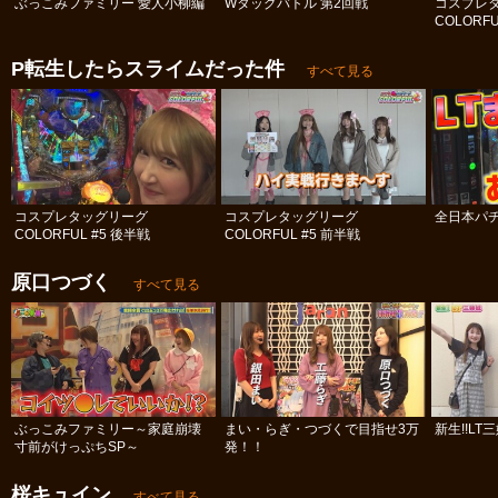
ぶっこみファミリー 愛人小柳編
Wタッグバトル 第2回戦
コスプレ
COLORFU
P転生したらスライムだった件
すべて見る
コスプレタッグリーグ
コスプレタッグリーグ
全日本パチ
COLORFUL #5 後半戦
COLORFUL #5 前半戦
原口つづく
すべて見る
ぶっこみファミリー～家庭崩壊
まい・らぎ・つづくで目指せ3万
新生!!LT
寸前がけっぷちSP～
発！！
桜キュイン
すべて見る