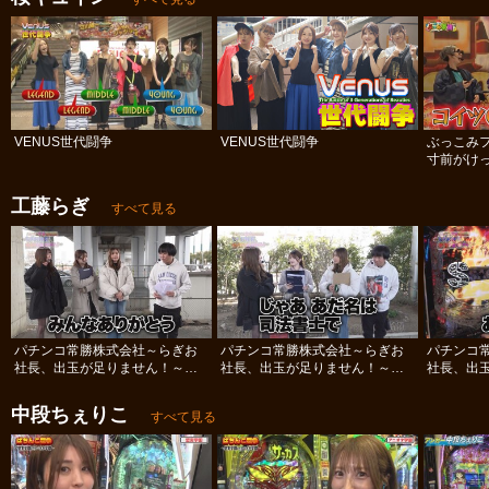
VENUS世代闘争
VENUS世代闘争
ぶっこみ
寸前がけっ
工藤らぎ
すべて見る
パチンコ常勝株式会社～らぎお
パチンコ常勝株式会社～らぎお
パチンコ
社長、出玉が足りません！～
社長、出玉が足りません！～
社長、出
#12
#11
#10
中段ちぇりこ
すべて見る