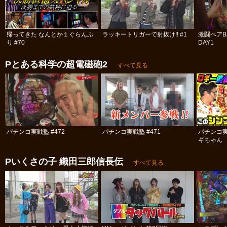
帰ってきた なんとか１ぐらんぷ
ラッキートリガーで射抜け!! #1
激闘ペアBA
り #70
DAY1
Pとある科学の超電磁砲2
すべて見る
パチンコ実戦塾 #472
パチンコ実戦塾 #471
パチンコ
ギちゃん 
#61
Pいくさの子 織田三郎信長伝
すべて見る