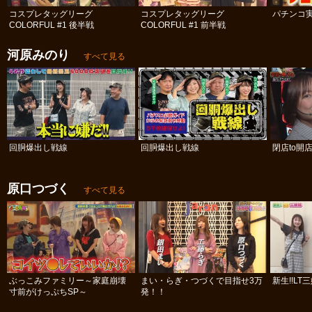
コスプレタッグリーグ
コスプレタッグリーグ
パチンコ実
COLORFUL #1 後半戦
COLORFUL #1 前半戦
河原みのり
すべて見る
回胴爆出し戦線
回胴爆出し戦線
閉店to開
原口つづく
すべて見る
ぶっこみファミリー～家庭崩壊
まい・らぎ・つづくで目指せ3万
新生!!LT
寸前がけっぷちSP～
発！！