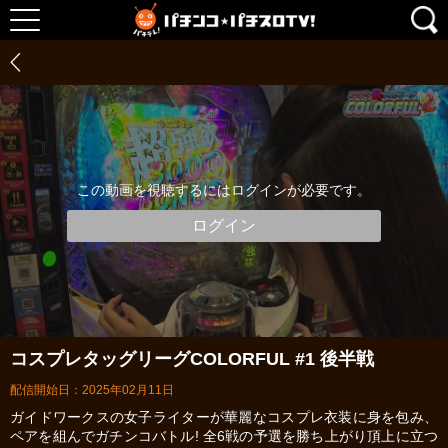
この動画を視聴するにはログインが必要です。
ログイン
コスプレタッグリーグCOLORFUL #1 後半戦
配信開始日：2025年02月11日
ガイドワークスの女子ライターが華麗なコスプレ衣装に身を包み、
ペアを組んでガチンコバトル! 全6戦の予選を勝ち上がり頂上に立つ