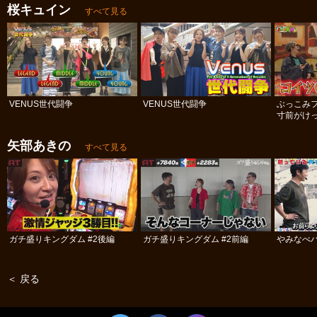
桜キュイン
すべて見る
VENUS世代闘争
VENUS世代闘争
ぶっこみ
寸前がけっ
矢部あきの
すべて見る
ガチ盛りキングダム #2後編
ガチ盛りキングダム #2前編
やみなべ
＜ 戻る