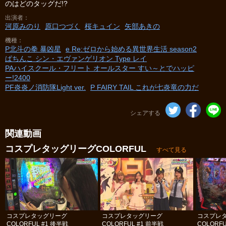
のはどのタッグだ!?
出演者
河原みのり
原口つづく
桜キュイン
矢部あきの
機種
P北斗の拳 暴凶星
e Re:ゼロから始める異世界生活 season2
ぱちんこ シン・エヴァンゲリオン Type レイ
PAハイスクール・フリート オールスター すい～とでハッピ
ー!2400
PF炎炎ノ消防隊Light ver.
P FAIRY TAIL これが七炎竜の力だ
シェアする
関連動画
コスプレタッグリーグCOLORFUL
すべて見る
コスプレタッグリーグ
コスプレタッグリーグ
コスプレ
COLORFUL #1 後半戦
COLORFUL #1 前半戦
COLORFU