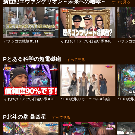
新世紀エヴァンゲリオン～未来への咆哮～
すべて見る
パチンコ実戦塾 #511
それゆけ！アツい日狙い隊 #40
パチンコ実
Pとある科学の超電磁砲
すべて見る
それゆけ！アツい日狙い隊 #20
SEXY総取りカーニバル #前編
SEXY総
P北斗の拳 暴凶星
すべて見る