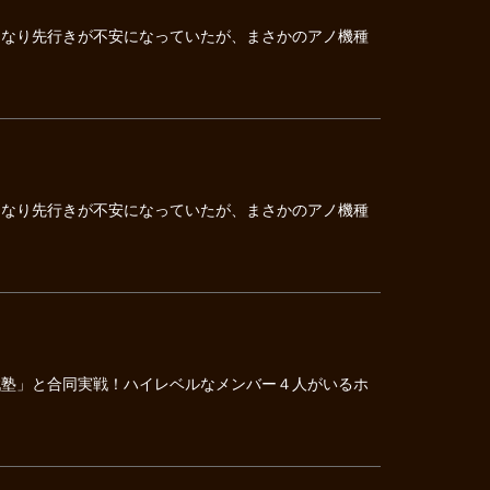
となり先行きが不安になっていたが、まさかのアノ機種
となり先行きが不安になっていたが、まさかのアノ機種
戦塾」と合同実戦！ハイレベルなメンバー４人がいるホ