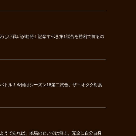
わしい戦いが勃発！記念すべき第1試合を勝利で飾るの
バトル！今回はシーズン18第二試合、ザ・オタク対あ
ようであれば、地場のせいでは無く、完全に自分自身