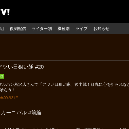
組
復刻配信
ライター別
機種別
ライブ
お知らせ
ツい日狙い隊 #20
ロ
マルハン所沢店さんで「アツい日狙い隊」後半戦！紅丸に心を折られな
喰らう！
年09月21日
りカーニバル #前編