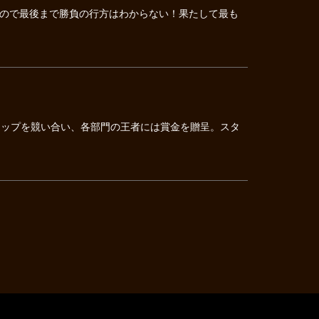
ので最後まで勝負の行方はわからない！果たして最も
トップを競い合い、各部門の王者には賞金を贈呈。スタ