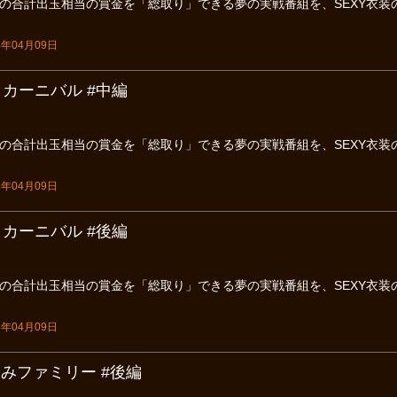
の合計出玉相当の賞金を「総取り」できる夢の実戦番組を、SEXY衣装の
年04月09日
りカーニバル #中編
の合計出玉相当の賞金を「総取り」できる夢の実戦番組を、SEXY衣装の
年04月09日
りカーニバル #後編
の合計出玉相当の賞金を「総取り」できる夢の実戦番組を、SEXY衣装の
年04月09日
みファミリー #後編