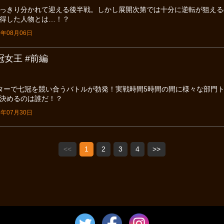
っきり分かれて迎える後半戦。しかし展開次第では十分に逆転が狙える
得した人物とは…！？
年08月06日
女王 #前編
ターで七冠を競い合うバトルが勃発！実戦時間5時間の間に様々な部門
決めるのは誰だ！？
年07月30日
<<
1
2
3
4
>>