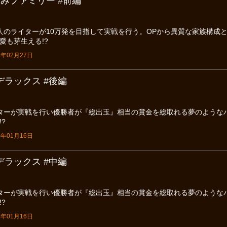
みファミリー #前編
人のライターが10万発を目指して実戦を行う。OPから異質な家族構成
愛も芽生える!?
年02月27日
ラックス #後編
ターが実戦を行い優勝者が『総出玉』相当の賞金を総取れる夢のようなバ
?
年01月16日
ラックス #中編
ターが実戦を行い優勝者が『総出玉』相当の賞金を総取れる夢のようなバ
?
年01月16日