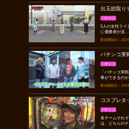
出玉総取りデ
パチンコ
5人の女性ライ
に優勝者が涙…
配信開始日：2024
パチンコ実戦
パチンコ
「パチンコ実戦
事ができるのか
配信開始日：2023
コスプレタ
パチンコ
各チームそれぞ
は、どちらのチ