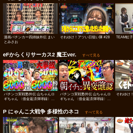
漫画パチンカー四姉妹外伝 まい
それゆけ！アツい日狙い隊 #28
TEAM虹
とみさお
eFからくりサーカス2 魔王ver.
すべて見る
パチンコ実戦塾外伝 山ちゃんロ
パチンコ実戦塾外伝 山ちゃんロ
それゆけ！
ギちゃん 〈借金返済弾球録〉
ギちゃん 〈借金返済弾球録〉
#110
#109
P にゃんこ大戦争 多様性のネコ
すべて見る