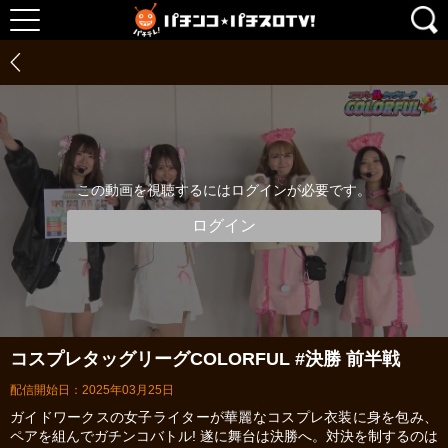
この動画を視聴するにはログインが必要です。
ログイン
コスプレタッグリーグCOLORFUL #決勝 前半戦
配信開始日：2025年03月25日
ガイドワークスの女子ライターが華麗なコスプレ衣装に身を包み、
ペアを組んでガチンコバトル! 遂に舞台は決勝へ。対決を制するのは