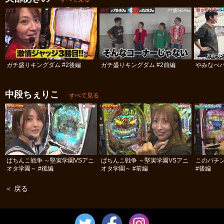
ガチ盛りキングダム #2後編
ガチ盛りキングダム #2前編
やみなべ
中段ちぇりこ
すべて見る
ぱちんこ戦争 ～堅実学園VSアニ
ぱちんこ戦争 ～堅実学園VSアニ
このパチ
オタ学園～ #後編
オタ学園～ #前編
#後編
＜ 戻る