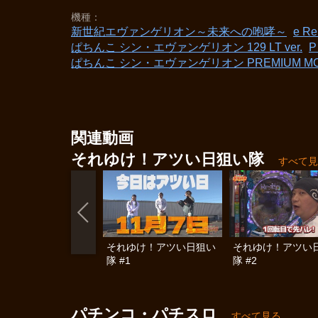
機種
新世紀エヴァンゲリオン～未来への咆哮～
e 
ぱちんこ シン・エヴァンゲリオン 129 LT ver.
ぱちんこ シン・エヴァンゲリオン PREMIUM MO
関連動画
それゆけ！アツい日狙い隊
すべて見
それゆけ！アツい日狙い
それゆけ！アツい
隊 #1
隊 #2
パチンコ・パチスロ
すべて見る