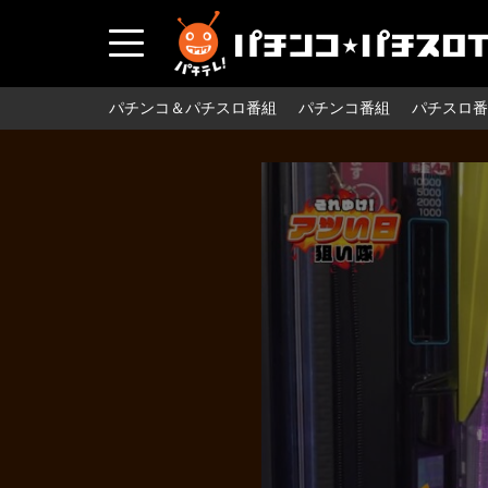
パチンコ＆パチスロ番組
パチンコ番組
パチスロ番