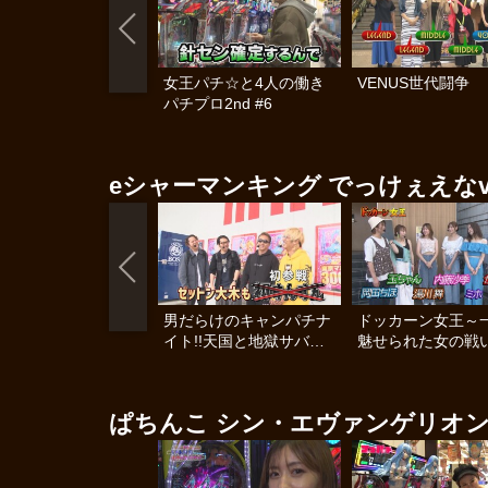
女王パチ☆と4人の働き
VENUS世代闘争
パチプロ2nd #6
eシャーマンキング でっけぇえなve
男だらけのキャンパチナ
ドッカーン女王～
イト!!天国と地獄サバイ
魅せられた女の戦
バル
#1
ぱちんこ シン・エヴァンゲリオン PR