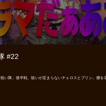
#22
日狙い隊」後半戦。狙いが定まらないチェロスとプリン。腰を