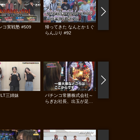
コ実戦塾 #509
帰ってきた なんとか１ぐ
それゆけ！アツい日
らんぷり #92
隊 #39
!LT三姉妹
パチンコ常勝株式会社～
それゆけ！アツい日
らぎお社長、出玉が足り
隊 #22
ません！～ #4