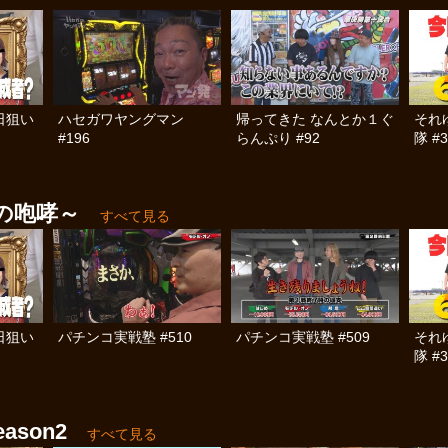
日狙い
ハセガワヤングマン
帰ってきた なんとか１ぐ
それ
#196
らんぷり #92
隊 #3
の咆哮～
すべて見る
日狙い
パチンコ実戦塾 #510
パチンコ実戦塾 #509
それ
隊 #3
ason2
すべて見る