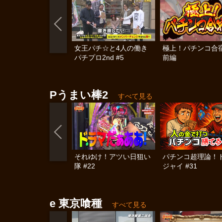
女王パチ☆と4人の働き
極上！パチンコ合宿
パチプロ2nd #5
前編
Pうまい棒2
すべて見る
それゆけ！アツい日狙い
パチンコ超理論！
隊 #22
ジャイ #31
e 東京喰種
すべて見る